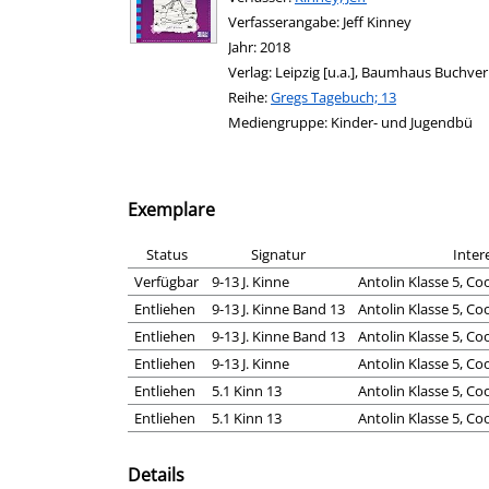
Verfasserangabe:
Jeff Kinney
Jahr:
2018
Verlag:
Leipzig [u.a.], Baumhaus Buchverl
Reihe:
Gregs Tagebuch; 13
Mediengruppe:
Kinder- und Jugendbü
Exemplare
Status
Signatur
Inter
Verfügbar
9-13 J. Kinne
Antolin Klasse 5, Co
Entliehen
9-13 J. Kinne Band 13
Antolin Klasse 5, Co
Entliehen
9-13 J. Kinne Band 13
Antolin Klasse 5, Co
Entliehen
9-13 J. Kinne
Antolin Klasse 5, Co
Entliehen
5.1 Kinn 13
Antolin Klasse 5, Co
Entliehen
5.1 Kinn 13
Antolin Klasse 5, Co
Details