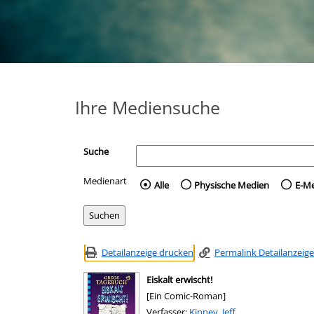
Ihre Mediensuche
Suche
Medienart
Wählen Sie die Medienart 
Alle
Physische Medien
E-M
Detailanzeige drucken
Permalink Detailanzeige
Eiskalt erwischt!
[Ein Comic-Roman]
Verfasser:
Suche nach diesem Verfasser
Kinney, Jeff