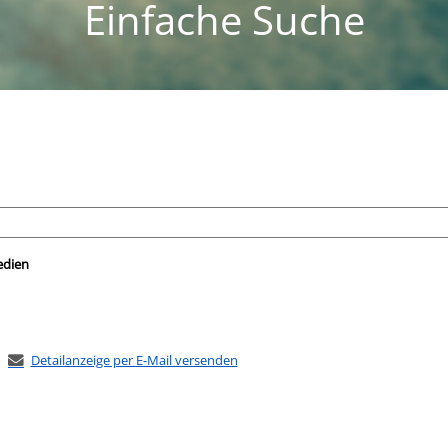
Einfache Suche
nach der Sie suchen wollen.
edien
Detailanzeige per E-Mail versenden