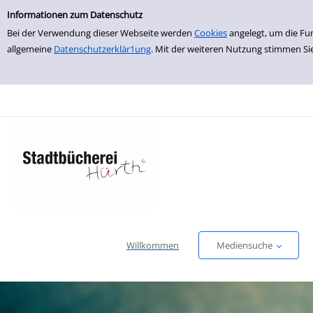
Einfache Suche
zur Navigation springen
zum Inhalt springen
Zur Detailanzeige springen
Informationen zum Datenschutz
Bei der Verwendung dieser Webseite werden
Cookies
angelegt, um die Fu
allgemeine
Datenschutzerklär1ung
. Mit der weiteren Nutzung stimmen Si
Willkommen
Mediensuche