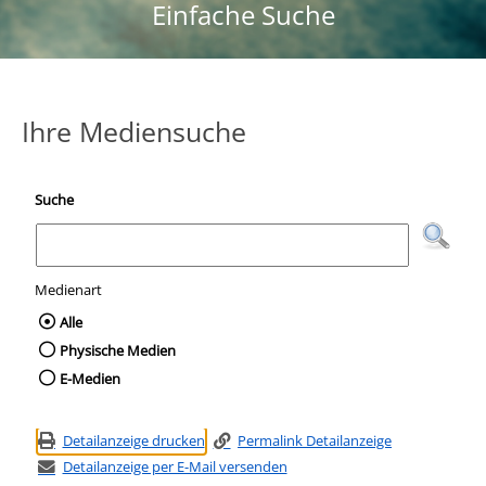
Einfache Suche
Ihre Mediensuche
Suche
Medienart
Wählen Sie die Medienart nach der Sie suc
Alle
Physische Medien
E-Medien
Detailanzeige drucken
Permalink Detailanzeige
Detailanzeige per E-Mail versenden