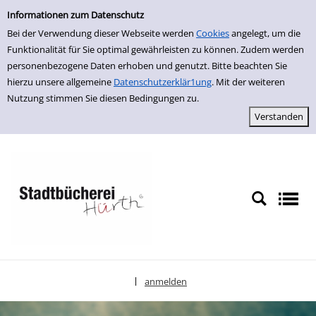
Einfache Suche
zur Navigation springen
zum Inhalt springen
Zur Detailanzeige springen
Informationen zum Datenschutz
Bei der Verwendung dieser Webseite werden
Cookies
angelegt, um die
Funktionalität für Sie optimal gewährleisten zu können. Zudem werden
personenbezogene Daten erhoben und genutzt. Bitte beachten Sie
hierzu unsere allgemeine
Datenschutzerklär1ung
. Mit der weiteren
Nutzung stimmen Sie diesen Bedingungen zu.
anmelden
|
Sprache auswählen