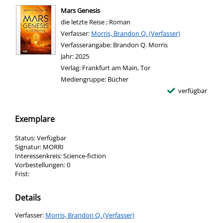
Mars Genesis
die letzte Reise ; Roman
Verfasser:
Suche nach diesem Verfasser
Morris, Brandon Q. (Verfasser)
Verfasserangabe:
Brandon Q. Morris
Jahr:
2025
Verlag:
Frankfurt am Main, Tor
Mediengruppe:
Bücher
verfügbar
Exemplare
Status:
Verfügbar
Signatur:
MORRI
Interessenkreis:
Science-fiction
Vorbestellungen:
0
Frist:
Details
Verfasser:
Suche nach diesem Verfasser
Morris, Brandon Q. (Verfasser)