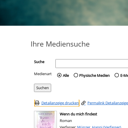
Ihre Mediensuche
Suche
Medienart
Wählen Sie die Medienart 
Alle
Physische Medien
E-M
Detailanzeige drucken
Permalink Detailanzeige
Wenn du mich findest
Roman
Verfasser:
Suche nach diesem Verfasser
Münzer, Hanni (Verfasser)