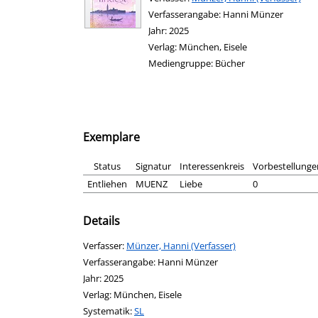
Verfasserangabe:
Hanni Münzer
Jahr:
2025
Verlag:
München, Eisele
Mediengruppe:
Bücher
Exemplare
Status
Signatur
Interessenkreis
Vorbestellunge
Entliehen
MUENZ
Liebe
0
Details
Verfasser:
Suche nach diesem Verfasser
Münzer, Hanni (Verfasser)
Verfasserangabe:
Hanni Münzer
Jahr:
2025
Verlag:
München, Eisele
opens in new tab
Diesen Link in neuem Tab öffnen
Systematik:
Suche nach dieser Systematik
SL