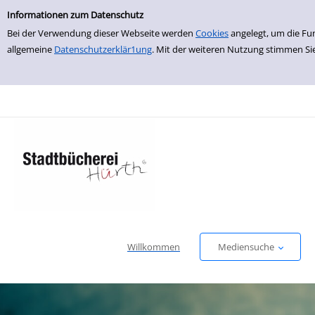
Einfache Suche
zur Navigation springen
zum Inhalt springen
Zur Detailanzeige springen
Informationen zum Datenschutz
Bei der Verwendung dieser Webseite werden
Cookies
angelegt, um die Fu
allgemeine
Datenschutzerklär1ung
. Mit der weiteren Nutzung stimmen Si
Willkommen
Mediensuche