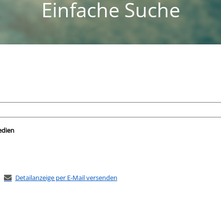
Einfache Suche
nach der Sie suchen wollen.
edien
Detailanzeige per E-Mail versenden