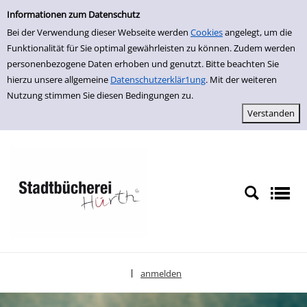
Einfache Suche
zur Navigation springen
zum Inhalt springen
Zur Detailanzeige springen
Informationen zum Datenschutz
Bei der Verwendung dieser Webseite werden
Cookies
angelegt, um die
Funktionalität für Sie optimal gewährleisten zu können. Zudem werden
personenbezogene Daten erhoben und genutzt. Bitte beachten Sie
hierzu unsere allgemeine
Datenschutzerklär1ung
. Mit der weiteren
Nutzung stimmen Sie diesen Bedingungen zu.
anmelden
|
Sprache auswählen