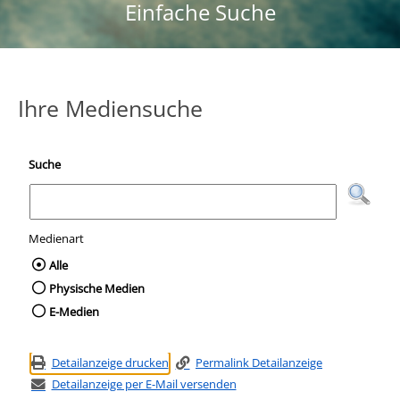
Einfache Suche
Ihre Mediensuche
Suche
Medienart
Wählen Sie die Medienart nach der Sie suc
Alle
Physische Medien
E-Medien
Detailanzeige drucken
Permalink Detailanzeige
Detailanzeige per E-Mail versenden