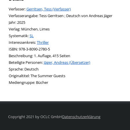
Verfasser:
Suche nach diesem Verfasser
Gerritsen, Tess (Verfasser)
Verfasserangabe:
Tess Gerritsen ; Deutsch von Andreas Jäger
Jahr:
2025
Verlag:
München, Limes
opens in new tab
Diesen Link in neuem Tab öffnen
Systematik:
Suche nach dieser Systematik
SL
Interessenkreis:
Suche nach diesem Interessenskreis
Thriller
ISBN:
978-3-8090-2780-5
Beschreibung:
1. Auflage, 415 Seiten
Beteiligte Personen:
Suche nach dieser Beteiligten Person
Jäger, Andreas (Übersetzer)
Sprache:
Deutsch
Originaltitel:
The Summer Guests
Mediengruppe:
Bücher
Copyright 2021 by OCLC GmbH
Datenschutzerklärung