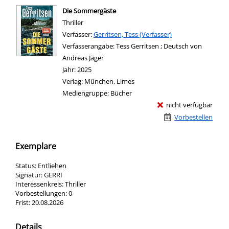
Die Sommergäste
Thriller
Verfasser:
Suche nach diesem Verfasser
Gerritsen, Tess (Verfasser)
Verfasserangabe:
Tess Gerritsen ; Deutsch von
Andreas Jäger
Jahr:
2025
Verlag:
München, Limes
Mediengruppe:
Bücher
nicht verfügbar
Vorbestellen
Exemplare
Status:
Entliehen
Signatur:
GERRI
Interessenkreis:
Thriller
Vorbestellungen:
0
Frist:
20.08.2026
Details