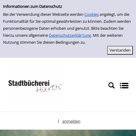
Einfache Suche
zur Navigation springen
zum Inhalt springen
Zur Detailanzeige springen
Informationen zum Datenschutz
Bei der Verwendung dieser Webseite werden
Cookies
angelegt, um die
Funktionalität für Sie optimal gewährleisten zu können. Zudem werden
personenbezogene Daten erhoben und genutzt. Bitte beachten Sie
hierzu unsere allgemeine
Datenschutzerklär1ung
. Mit der weiteren
Nutzung stimmen Sie diesen Bedingungen zu.
anmelden
|
Sprache auswählen