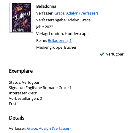
Belladonna
Verfasser:
Suche nach diesem Verfasser
Grace, Adalyn (Verfasser)
Verfasserangabe:
Adalyn Grace
Jahr:
2022
Verlag:
London, Hodderscape
Reihe:
Belladonna; 1
Mediengruppe:
Bücher
verfügbar
Exemplare
Status:
Verfügbar
Signatur:
Englische Romane Grace 1
Interessenkreis:
Vorbestellungen:
0
Frist:
Details
Verfasser:
Suche nach diesem Verfasser
Grace, Adalyn (Verfasser)