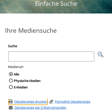
Einfache Suche
Ihre Mediensuche
Suche
Medienart
Wählen Sie die Medienart nach der Sie suc
Alle
Physische Medien
E-Medien
Detailanzeige drucken
Permalink Detailanzeige
Detailanzeige per E-Mail versenden