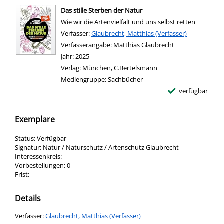
Das stille Sterben der Natur
Wie wir die Artenvielfalt und uns selbst retten
Verfasser:
Suche nach diesem Verfasser
Glaubrecht, Matthias (Verfasser)
Verfasserangabe:
Matthias Glaubrecht
Jahr:
2025
Verlag:
München, C.Bertelsmann
Mediengruppe:
Sachbücher
verfügbar
Exemplare
Status:
Verfügbar
Signatur:
Natur / Naturschutz / Artenschutz Glaubrecht
Interessenkreis:
Vorbestellungen:
0
Frist:
Details
Verfasser:
Suche nach diesem Verfasser
Glaubrecht, Matthias (Verfasser)