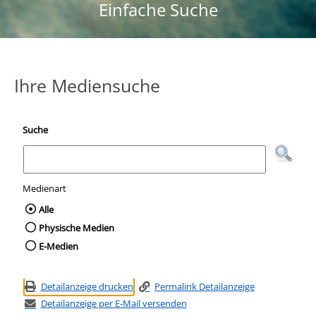
Einfache Suche
Ihre Mediensuche
Suche
Medienart
Wählen Sie die Medienart nach der Sie suc
Alle
Physische Medien
E-Medien
Detailanzeige drucken
Permalink Detailanzeige
Detailanzeige per E-Mail versenden