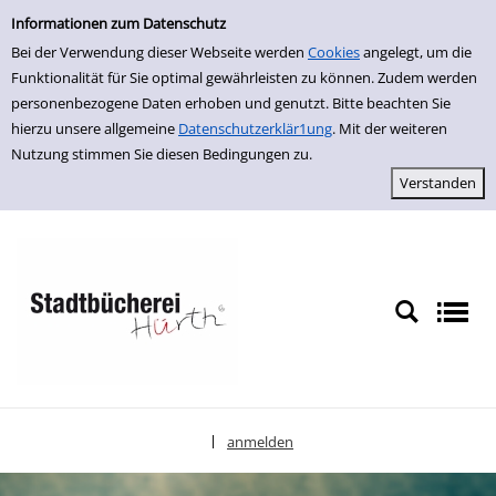
Einfache Suche
zur Navigation springen
zum Inhalt springen
Zur Detailanzeige springen
Informationen zum Datenschutz
Bei der Verwendung dieser Webseite werden
Cookies
angelegt, um die
Funktionalität für Sie optimal gewährleisten zu können. Zudem werden
personenbezogene Daten erhoben und genutzt. Bitte beachten Sie
hierzu unsere allgemeine
Datenschutzerklär1ung
. Mit der weiteren
Nutzung stimmen Sie diesen Bedingungen zu.
anmelden
|
Sprache auswählen