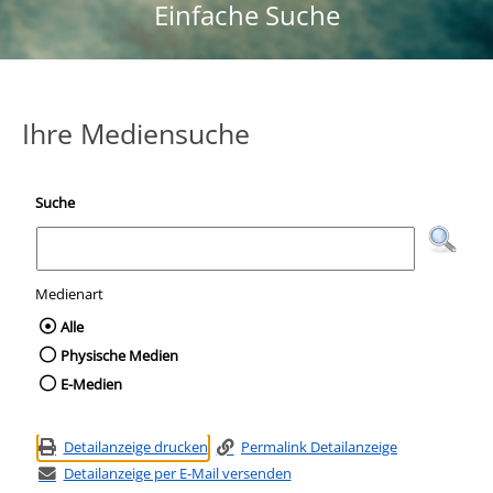
Einfache Suche
Ihre Mediensuche
Suche
Medienart
Wählen Sie die Medienart nach der Sie suc
Alle
Physische Medien
E-Medien
Detailanzeige drucken
Permalink Detailanzeige
Detailanzeige per E-Mail versenden