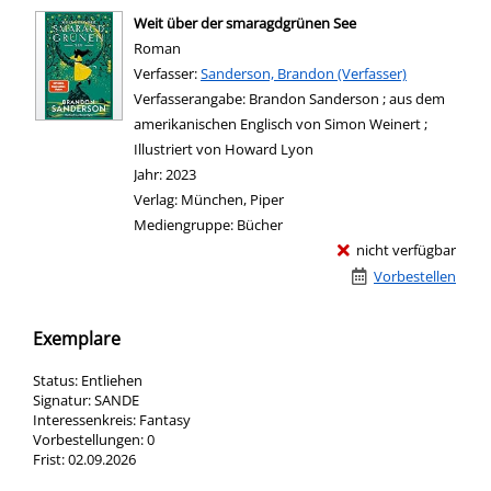
Weit über der smaragdgrünen See
Roman
Verfasser:
Suche nach diesem Verfasser
Sanderson, Brandon (Verfasser)
Verfasserangabe:
Brandon Sanderson ; aus dem
amerikanischen Englisch von Simon Weinert ;
Illustriert von Howard Lyon
Jahr:
2023
Verlag:
München, Piper
Mediengruppe:
Bücher
nicht verfügbar
Vorbestellen
Exemplare
Status:
Entliehen
Signatur:
SANDE
Interessenkreis:
Fantasy
Vorbestellungen:
0
Frist:
02.09.2026