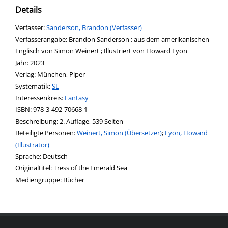
Details
Verfasser:
Suche nach diesem Verfasser
Sanderson, Brandon (Verfasser)
Verfasserangabe:
Brandon Sanderson ; aus dem amerikanischen
Englisch von Simon Weinert ; Illustriert von Howard Lyon
Jahr:
2023
Verlag:
München, Piper
opens in new tab
Diesen Link in neuem Tab öffnen
Systematik:
Suche nach dieser Systematik
SL
Interessenkreis:
Suche nach diesem Interessenskreis
Fantasy
ISBN:
978-3-492-70668-1
Beschreibung:
2. Auflage, 539 Seiten
Beteiligte Personen:
Suche nach dieser Beteiligten Person
Weinert, Simon (Übersetzer)
;
Lyon, Howard
(Illustrator)
Sprache:
Deutsch
Originaltitel:
Tress of the Emerald Sea
Mediengruppe:
Bücher