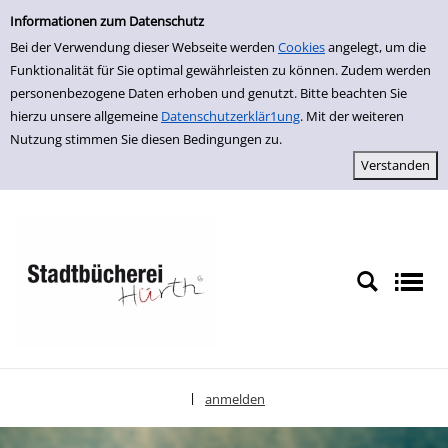
Einfache Suche
zur Navigation springen
zum Inhalt springen
Zur Detailanzeige springen
Informationen zum Datenschutz
Bei der Verwendung dieser Webseite werden
Cookies
angelegt, um die
Funktionalität für Sie optimal gewährleisten zu können. Zudem werden
personenbezogene Daten erhoben und genutzt. Bitte beachten Sie
hierzu unsere allgemeine
Datenschutzerklär1ung
. Mit der weiteren
Nutzung stimmen Sie diesen Bedingungen zu.
anmelden
|
Sprache auswählen