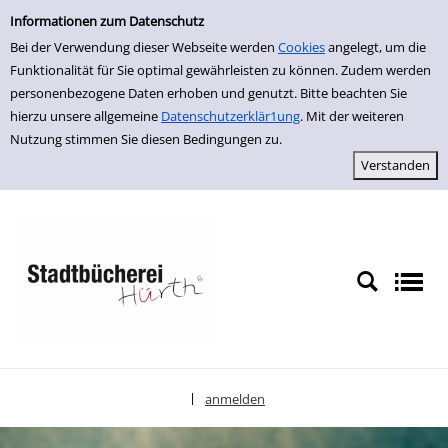
Einfache Suche
zur Navigation springen
zum Inhalt springen
Zur Detailanzeige springen
Informationen zum Datenschutz
Bei der Verwendung dieser Webseite werden
Cookies
angelegt, um die
Funktionalität für Sie optimal gewährleisten zu können. Zudem werden
personenbezogene Daten erhoben und genutzt. Bitte beachten Sie
hierzu unsere allgemeine
Datenschutzerklär1ung
. Mit der weiteren
Nutzung stimmen Sie diesen Bedingungen zu.
anmelden
|
Sprache auswählen