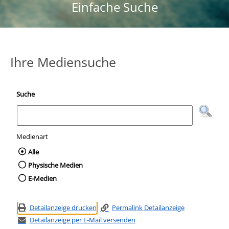
Einfache Suche
Ihre Mediensuche
Suche
Medienart
Wählen Sie die Medienart nach der Sie suc
Alle
Physische Medien
E-Medien
Detailanzeige drucken
Permalink Detailanzeige
Detailanzeige per E-Mail versenden