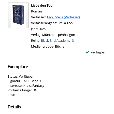
Liebe den Tod
Roman
Verfasser:
Suche nach diesem Verfasser
Tack, Stella (Verfasser)
Verfasserangabe:
Stella Tack
Jahr:
2025
Verlag:
München, penhaligon
Reihe:
Black Bird Academy; 3
Mediengruppe:
Bücher
verfügbar
Exemplare
Status:
Verfügbar
Signatur:
TACK Band 3
Interessenkreis:
Fantasy
Vorbestellungen:
0
Frist:
Details