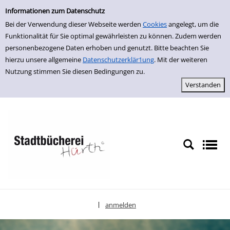
Einfache Suche
zur Navigation springen
zum Inhalt springen
Zur Detailanzeige springen
Informationen zum Datenschutz
Bei der Verwendung dieser Webseite werden
Cookies
angelegt, um die
Funktionalität für Sie optimal gewährleisten zu können. Zudem werden
personenbezogene Daten erhoben und genutzt. Bitte beachten Sie
hierzu unsere allgemeine
Datenschutzerklär1ung
. Mit der weiteren
Nutzung stimmen Sie diesen Bedingungen zu.
anmelden
|
Sprache auswählen