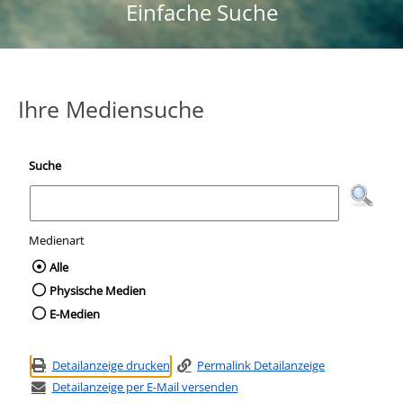
Einfache Suche
Ihre Mediensuche
Suche
Medienart
Wählen Sie die Medienart nach der Sie suc
Alle
Physische Medien
E-Medien
Detailanzeige drucken
Permalink Detailanzeige
Detailanzeige per E-Mail versenden