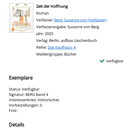
Zeit der Hoffnung
Roman
Verfasser:
Suche nach diesem Verfasser
Berg, Susanne von (Verfasser)
Verfasserangabe:
Susanne von Berg
Jahr:
2025
Verlag:
Berlin, aufbau taschenbuch
Reihe:
Das Kaufhaus; 4
Mediengruppe:
Bücher
verfügbar
Exemplare
Status:
Verfügbar
Signatur:
BERG Band 4
Interessenkreis:
Historisches
Vorbestellungen:
0
Frist:
Details