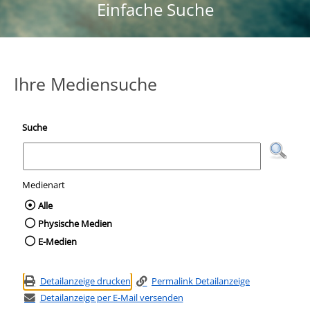
Einfache Suche
Ihre Mediensuche
Suche
Medienart
Wählen Sie die Medienart nach der Sie suc
Alle
Physische Medien
E-Medien
Detailanzeige drucken
Permalink Detailanzeige
Detailanzeige per E-Mail versenden