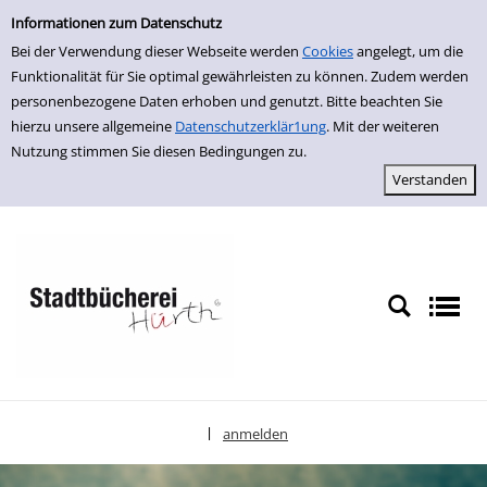
Einfache Suche
zur Navigation springen
zum Inhalt springen
Zur Detailanzeige springen
Informationen zum Datenschutz
Bei der Verwendung dieser Webseite werden
Cookies
angelegt, um die
Funktionalität für Sie optimal gewährleisten zu können. Zudem werden
personenbezogene Daten erhoben und genutzt. Bitte beachten Sie
hierzu unsere allgemeine
Datenschutzerklär1ung
. Mit der weiteren
Nutzung stimmen Sie diesen Bedingungen zu.
anmelden
|
Sprache auswählen