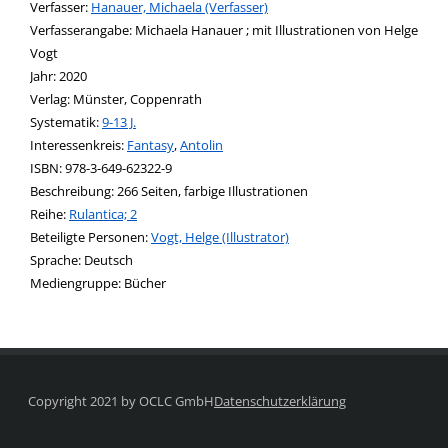
Verfasser:
Suche nach diesem Verfasser
Hanauer, Michaela (Verfasser)
Verfasserangabe:
Michaela Hanauer ; mit Illustrationen von Helge
Vogt
Jahr:
2020
Verlag:
Münster, Coppenrath
opens in new tab
Diesen Link in neuem Tab öffnen
Systematik:
Suche nach dieser Systematik
9-13 J.
Interessenkreis:
Suche nach diesem Interessenskreis
Fantasy
,
Antolin
ISBN:
978-3-649-62322-9
Beschreibung:
266 Seiten, farbige Illustrationen
Reihe:
Rulantica; 2
Beteiligte Personen:
Suche nach dieser Beteiligten Person
Vogt, Helge (Illustrator)
Sprache:
Deutsch
Mediengruppe:
Bücher
Copyright 2021 by OCLC GmbH
Datenschutzerklärung