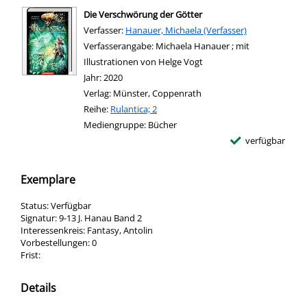
Die Verschwörung der Götter
Verfasser:
Suche nach diesem Verfasser
Hanauer, Michaela (Verfasser)
Verfasserangabe:
Michaela Hanauer ; mit
Illustrationen von Helge Vogt
Jahr:
2020
Verlag:
Münster, Coppenrath
Reihe:
Rulantica; 2
Mediengruppe:
Bücher
verfügbar
Exemplare
Status:
Verfügbar
Signatur:
9-13 J. Hanau Band 2
Interessenkreis:
Fantasy, Antolin
Vorbestellungen:
0
Frist:
Details