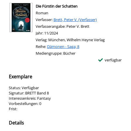
Die Fürstin der Schatten
Roman
Verfasser:
Suche nach diesem Verfasser
Brett, Peter V. (Verfasser)
Verfasserangabe:
Peter V. Brett
Jahr:
11/2024
Verlag:
München, Wilhelm Heyne Verlag
Reihe:
Dämonen - Saga; 8
Mediengruppe:
Bücher
verfügbar
Exemplare
Status:
Verfügbar
Signatur:
BRETT Band 8
Interessenkreis:
Fantasy
Vorbestellungen:
0
Frist:
Details