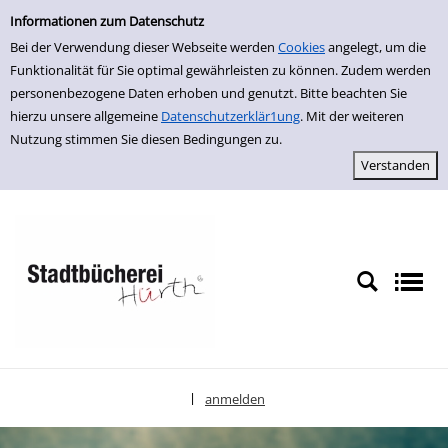
Einfache Suche
zur Navigation springen
zum Inhalt springen
Zur Detailanzeige springen
Informationen zum Datenschutz
Bei der Verwendung dieser Webseite werden
Cookies
angelegt, um die
Funktionalität für Sie optimal gewährleisten zu können. Zudem werden
personenbezogene Daten erhoben und genutzt. Bitte beachten Sie
hierzu unsere allgemeine
Datenschutzerklär1ung
. Mit der weiteren
Nutzung stimmen Sie diesen Bedingungen zu.
anmelden
|
Sprache auswählen