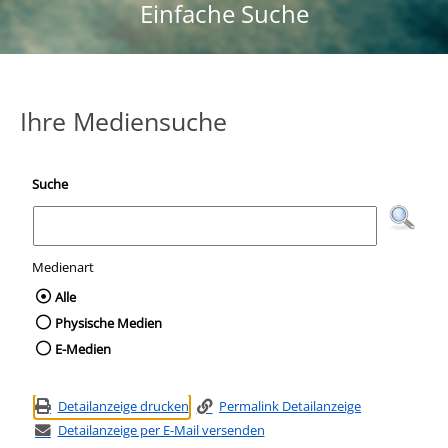
Einfache Suche
Ihre Mediensuche
Suche
Medienart
Wählen Sie die Medienart nach der Sie suc
Alle
Physische Medien
E-Medien
Detailanzeige drucken
Permalink Detailanzeige
Detailanzeige per E-Mail versenden