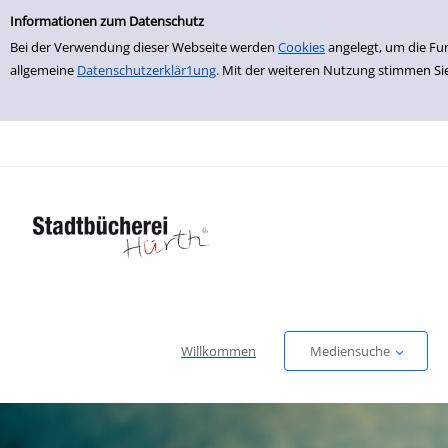
Einfache Suche
zur Navigation springen
zum Inhalt springen
Zur Detailanzeige springen
Informationen zum Datenschutz
Bei der Verwendung dieser Webseite werden
Cookies
angelegt, um die Fu
allgemeine
Datenschutzerklär1ung
. Mit der weiteren Nutzung stimmen Si
Willkommen
Mediensuche