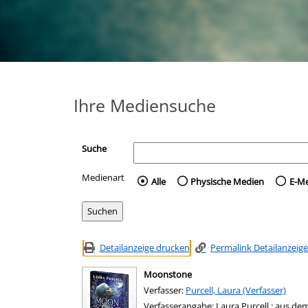
Ihre Mediensuche
Suche
Medienart
Wählen Sie die Medienart 
Alle
Physische Medien
E-M
Detailanzeige drucken
Permalink Detailanzeige
Moonstone
Verfasser:
Suche nach diesem Verfasser
Purcell, Laura (Verfasser)
Verfasserangabe:
Laura Purcell ; aus d