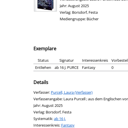
Jahr:
August 2025
Verlag:
Borsdorf, Festa
Mediengruppe:
Bücher
Exemplare
Status
Signatur
Interessenkreis
Vorbeste
Entliehen
ab 16 J. PURCE
Fantasy
0
Details
Verfasser:
Suche nach diesem Verfasser
Purcell, Laura (Verfasser)
Verfasserangabe:
Laura Purcell ; aus dem Englischen v
Jahr:
August 2025
Verlag:
Borsdorf, Festa
opens in new tab
Diesen Link in neuem Tab öffnen
Systematik:
Suche nach dieser Systematik
ab 16 J.
Interessenkreis:
Suche nach diesem Interessenskreis
Fantasy