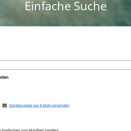
Einfache Suche
nach der Sie suchen wollen.
edien
Detailanzeige per E-Mail versenden
em Englischen von Manfred Sanders