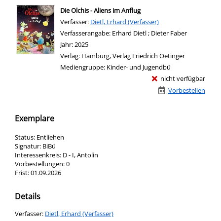
Die Olchis - Aliens im Anflug
Verfasser:
Suche nach diesem Verfasser
Dietl, Erhard (Verfasser)
Verfasserangabe:
Erhard Dietl ; Dieter Faber
Jahr:
2025
Verlag:
Hamburg, Verlag Friedrich Oetinger
Mediengruppe:
Kinder- und Jugendbü
nicht verfügbar
Vorbestellen
Exemplare
Status:
Entliehen
Signatur:
BiBü
Interessenkreis:
D - I, Antolin
Vorbestellungen:
0
Frist:
01.09.2026
Details
Verfasser:
Suche nach diesem Verfasser
Dietl, Erhard (Verfasser)