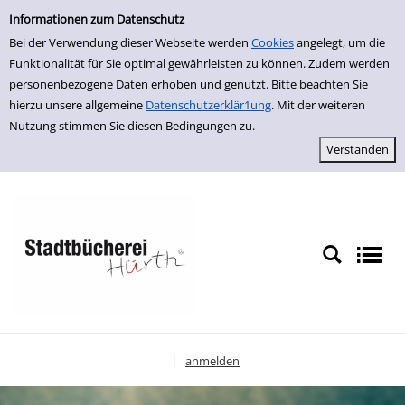
Einfache Suche
zur Navigation springen
zum Inhalt springen
Zur Detailanzeige springen
Informationen zum Datenschutz
Bei der Verwendung dieser Webseite werden
Cookies
angelegt, um die
Funktionalität für Sie optimal gewährleisten zu können. Zudem werden
personenbezogene Daten erhoben und genutzt. Bitte beachten Sie
hierzu unsere allgemeine
Datenschutzerklär1ung
. Mit der weiteren
Nutzung stimmen Sie diesen Bedingungen zu.
anmelden
|
Sprache auswählen