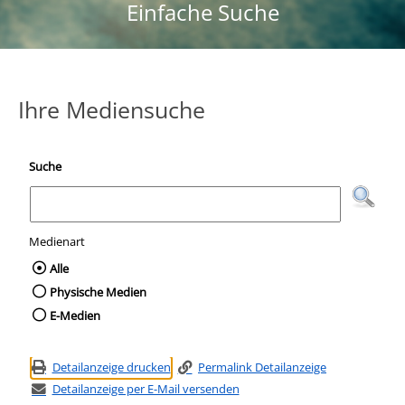
Einfache Suche
Ihre Mediensuche
Suche
Medienart
Wählen Sie die Medienart nach der Sie suc
Alle
Physische Medien
E-Medien
Detailanzeige drucken
Permalink Detailanzeige
Detailanzeige per E-Mail versenden