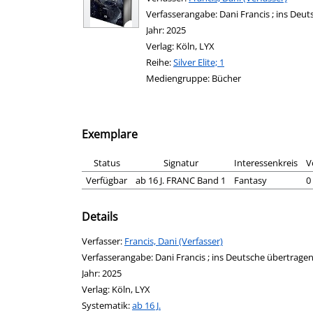
Verfasserangabe:
Dani Francis ; ins Deu
Jahr:
2025
Verlag:
Köln, LYX
Reihe:
Silver Elite; 1
Mediengruppe:
Bücher
Exemplare
Status
Signatur
Interessenkreis
V
Verfügbar
ab 16 J. FRANC Band 1
Fantasy
0
Details
Verfasser:
Suche nach diesem Verfasser
Francis, Dani (Verfasser)
Verfasserangabe:
Dani Francis ; ins Deutsche übertrage
Jahr:
2025
Verlag:
Köln, LYX
opens in new tab
Diesen Link in neuem Tab öffnen
Systematik:
Suche nach dieser Systematik
ab 16 J.