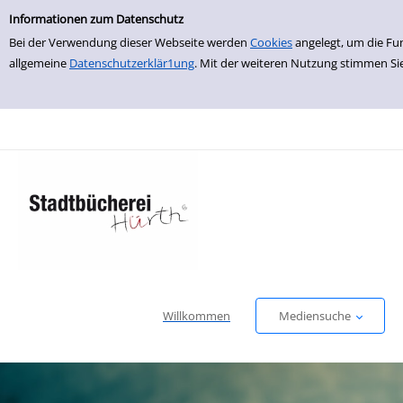
Einfache Suche
zur Navigation springen
zum Inhalt springen
Zur Detailanzeige springen
Informationen zum Datenschutz
Bei der Verwendung dieser Webseite werden
Cookies
angelegt, um die Fu
allgemeine
Datenschutzerklär1ung
. Mit der weiteren Nutzung stimmen Si
Willkommen
Mediensuche