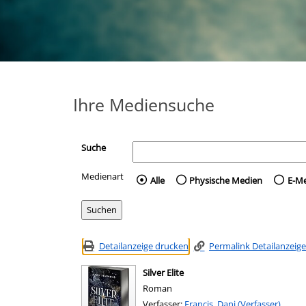
Ihre Mediensuche
Suche
Medienart
Wählen Sie die Medienart 
Alle
Physische Medien
E-M
Detailanzeige drucken
Permalink Detailanzeige
Silver Elite
Roman
Verfasser:
Suche nach diesem Verfasser
Francis, Dani (Verfasser)