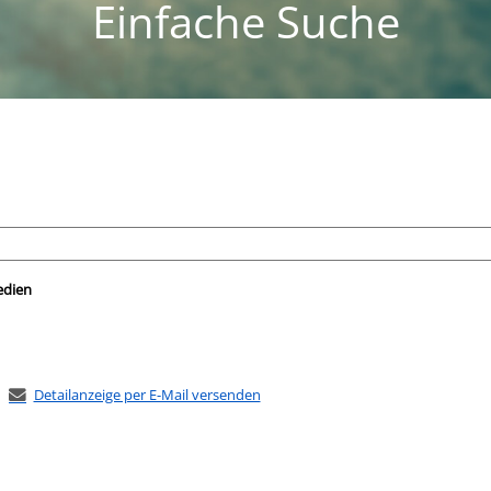
Einfache Suche
nach der Sie suchen wollen.
edien
Detailanzeige per E-Mail versenden