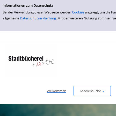
Einfache Suche
zur Navigation springen
zum Inhalt springen
Zur Detailanzeige springen
Informationen zum Datenschutz
Bei der Verwendung dieser Webseite werden
Cookies
angelegt, um die Fu
allgemeine
Datenschutzerklär1ung
. Mit der weiteren Nutzung stimmen Si
Willkommen
Mediensuche