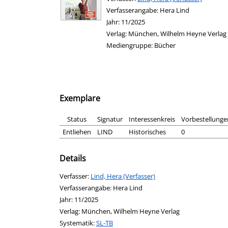
Verfasserangabe:
Hera Lind
Jahr:
11/2025
Verlag:
München, Wilhelm Heyne Verlag
Mediengruppe:
Bücher
Exemplare
Status
Signatur
Interessenkreis
Vorbestellunge
Entliehen
LIND
Historisches
0
Details
Verfasser:
Suche nach diesem Verfasser
Lind, Hera (Verfasser)
Verfasserangabe:
Hera Lind
Jahr:
11/2025
Verlag:
München, Wilhelm Heyne Verlag
opens in new tab
Diesen Link in neuem Tab öffnen
Systematik:
Suche nach dieser Systematik
SL-TB