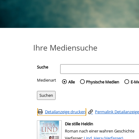
Ihre Mediensuche
Suche
Medienart
Wählen Sie die Medienart 
Alle
Physische Medien
E-M
Detailanzeige drucken
Permalink Detailanzeige
Die stille Heldin
Roman nach einer wahren Geschichte
Verfasser:
Suche nach diesem Verfasser
Lind, Hera (Verfasser)