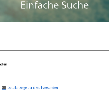
Einfache Suche
nach der Sie suchen wollen.
edien
Detailanzeige per E-Mail versenden