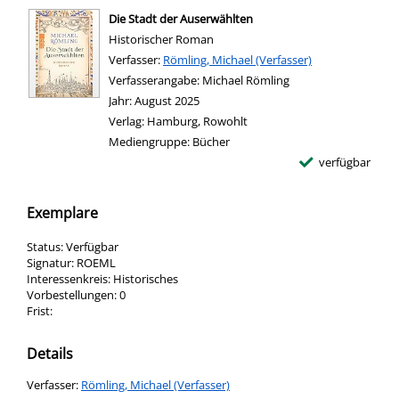
Die Stadt der Auserwählten
Historischer Roman
Verfasser:
Suche nach diesem Verfasser
Römling, Michael (Verfasser)
Verfasserangabe:
Michael Römling
Jahr:
August 2025
Verlag:
Hamburg, Rowohlt
Mediengruppe:
Bücher
verfügbar
Exemplare
Status:
Verfügbar
Signatur:
ROEML
Interessenkreis:
Historisches
Vorbestellungen:
0
Frist:
Details
Verfasser:
Suche nach diesem Verfasser
Römling, Michael (Verfasser)