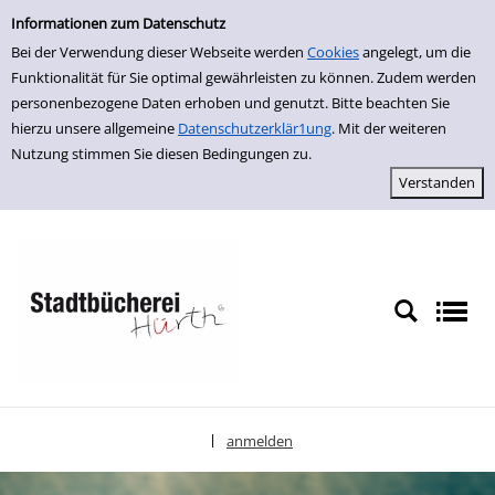
Einfache Suche
zur Navigation springen
zum Inhalt springen
Zur Detailanzeige springen
Informationen zum Datenschutz
Bei der Verwendung dieser Webseite werden
Cookies
angelegt, um die
Funktionalität für Sie optimal gewährleisten zu können. Zudem werden
personenbezogene Daten erhoben und genutzt. Bitte beachten Sie
hierzu unsere allgemeine
Datenschutzerklär1ung
. Mit der weiteren
Nutzung stimmen Sie diesen Bedingungen zu.
anmelden
|
Sprache auswählen