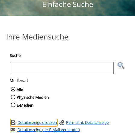
Einfache Suche
Ihre Mediensuche
Suche
Medienart
Wählen Sie die Medienart nach der Sie suc
Alle
Physische Medien
E-Medien
Detailanzeige drucken
Permalink Detailanzeige
Detailanzeige per E-Mail versenden