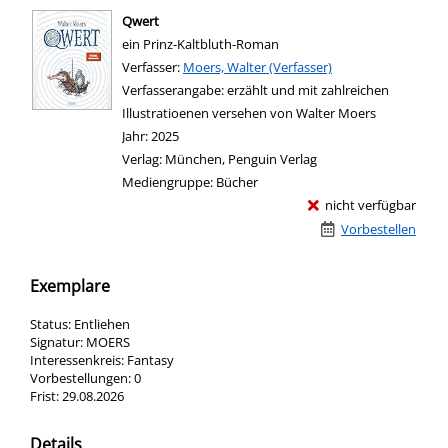
Qwert
ein Prinz-Kaltbluth-Roman
Verfasser:
Suche nach diesem Verfasser
Moers, Walter (Verfasser)
Verfasserangabe:
erzählt und mit zahlreichen
Illustratioenen versehen von Walter Moers
Jahr:
2025
Verlag:
München, Penguin Verlag
Mediengruppe:
Bücher
nicht verfügbar
Vorbestellen
Exemplare
Status:
Entliehen
Signatur:
MOERS
Interessenkreis:
Fantasy
Vorbestellungen:
0
Frist:
29.08.2026
Details