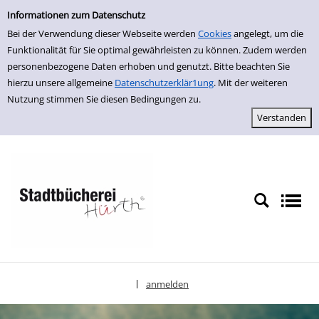
Einfache Suche
zur Navigation springen
zum Inhalt springen
Zur Detailanzeige springen
Informationen zum Datenschutz
Bei der Verwendung dieser Webseite werden
Cookies
angelegt, um die
Funktionalität für Sie optimal gewährleisten zu können. Zudem werden
personenbezogene Daten erhoben und genutzt. Bitte beachten Sie
hierzu unsere allgemeine
Datenschutzerklär1ung
. Mit der weiteren
Nutzung stimmen Sie diesen Bedingungen zu.
anmelden
|
Sprache auswählen