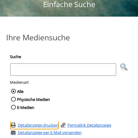
Einfache Suche
Ihre Mediensuche
Suche
Medienart
Wählen Sie die Medienart nach der Sie suc
Alle
Physische Medien
E-Medien
Detailanzeige drucken
Permalink Detailanzeige
Detailanzeige per E-Mail versenden