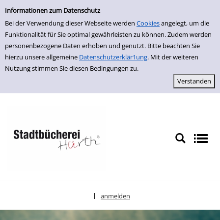
Einfache Suche
zur Navigation springen
zum Inhalt springen
Zur Detailanzeige springen
Informationen zum Datenschutz
Bei der Verwendung dieser Webseite werden
Cookies
angelegt, um die
Funktionalität für Sie optimal gewährleisten zu können. Zudem werden
personenbezogene Daten erhoben und genutzt. Bitte beachten Sie
hierzu unsere allgemeine
Datenschutzerklär1ung
. Mit der weiteren
Nutzung stimmen Sie diesen Bedingungen zu.
anmelden
|
Sprache auswählen