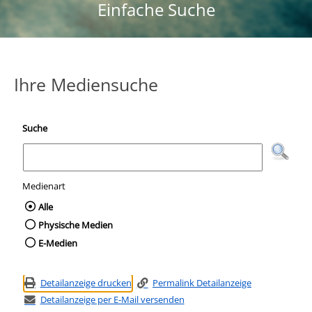
Einfache Suche
Ihre Mediensuche
Suche
Medienart
Wählen Sie die Medienart nach der Sie suc
Alle
Physische Medien
E-Medien
Detailanzeige drucken
Permalink Detailanzeige
Detailanzeige per E-Mail versenden