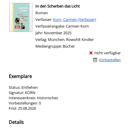
In den Scherben das Licht
Roman
Verfasser:
Suche nach diesem Verfasser
Korn, Carmen (Verfasser)
Verfasserangabe:
Carmen Korn
Jahr:
November 2025
Verlag:
München, Rowohlt Kindler
Mediengruppe:
Bücher
nicht verfügbar
Vorbestellen
Exemplare
Status:
Entliehen
Signatur:
KORN
Interessenkreis:
Historisches
Vorbestellungen:
0
Frist:
25.08.2026
Details