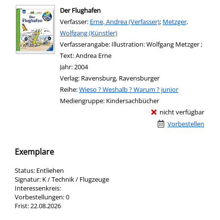
Der Flughafen
Verfasser:
Suche nach diesem Verfasser
Erne, Andrea (Verfasser)
;
Metzger,
Wolfgang (Künstler)
Verfasserangabe:
Illustration: Wolfgang Metzger ;
Text: Andrea Erne
Jahr:
2004
Verlag:
Ravensburg, Ravensburger
Reihe:
Wieso ? Weshalb ? Warum ? junior
Mediengruppe:
Kindersachbücher
nicht verfügbar
Vorbestellen
Exemplare
Status:
Entliehen
Signatur:
K / Technik / Flugzeuge
Interessenkreis:
Vorbestellungen:
0
Frist:
22.08.2026