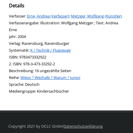
Details
Verfasser:
Suche nach diesem Verfasser
Erne, Andrea (Verfasser)
;
Metzger, Wolfgang (Künstler)
Verfasserangabe:
Illustration: Wolfgang Metzger ; Text: Andrea
Erne
Jahr:
2004
Verlag:
Ravensburg, Ravensburger
opens in new tab
Diesen Link in neuem Tab öffnen
Systematik:
Suche nach dieser Systematik
K / Technik / Flugzeuge
Suche nach diesem Interessenskreis
ISBN:
9783473332922
2. ISBN:
978-3-473-33292-2
Beschreibung:
16 ungezählte Seiten
Reihe:
Wieso ? Weshalb ? Warum ? junior
Suche nach dieser Beteiligten Person
Sprache:
Deutsch
Mediengruppe:
Kindersachbücher
Copyright 2021 by OCLC GmbH
Datenschutzerklärung