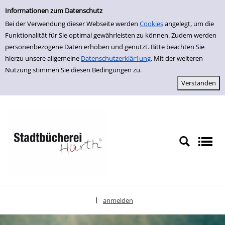
Einfache Suche
zur Navigation springen
zum Inhalt springen
Zur Detailanzeige springen
Informationen zum Datenschutz
Bei der Verwendung dieser Webseite werden
Cookies
angelegt, um die
Funktionalität für Sie optimal gewährleisten zu können. Zudem werden
personenbezogene Daten erhoben und genutzt. Bitte beachten Sie
hierzu unsere allgemeine
Datenschutzerklär1ung
. Mit der weiteren
Nutzung stimmen Sie diesen Bedingungen zu.
anmelden
|
Sprache auswählen