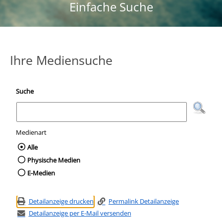
Einfache Suche
Ihre Mediensuche
Suche
Medienart
Wählen Sie die Medienart nach der Sie suc
Alle
Physische Medien
E-Medien
Detailanzeige drucken
Permalink Detailanzeige
Detailanzeige per E-Mail versenden