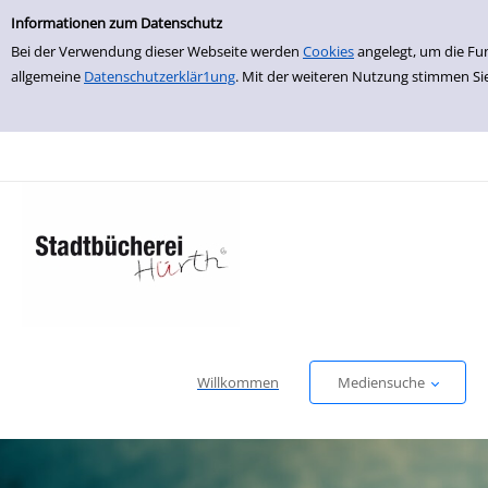
Einfache Suche
zur Navigation springen
zum Inhalt springen
Zur Detailanzeige springen
Informationen zum Datenschutz
Bei der Verwendung dieser Webseite werden
Cookies
angelegt, um die Fu
allgemeine
Datenschutzerklär1ung
. Mit der weiteren Nutzung stimmen Si
Willkommen
Mediensuche