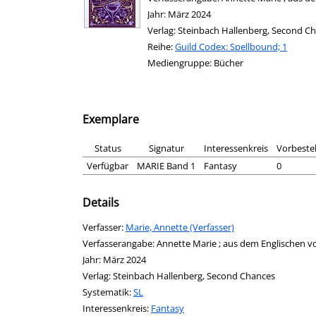
Jahr:
März 2024
Verlag:
Steinbach Hallenberg, Second C
Reihe:
Guild Codex: Spellbound; 1
Mediengruppe:
Bücher
Exemplare
Status
Signatur
Interessenkreis
Vorbeste
Verfügbar
MARIE Band 1
Fantasy
0
Details
Verfasser:
Suche nach diesem Verfasser
Marie, Annette (Verfasser)
Verfasserangabe:
Annette Marie ; aus dem Englischen v
Jahr:
März 2024
Verlag:
Steinbach Hallenberg, Second Chances
opens in new tab
Diesen Link in neuem Tab öffnen
Systematik:
Suche nach dieser Systematik
SL
Interessenkreis:
Suche nach diesem Interessenskreis
Fantasy