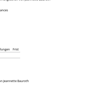
hances
llungen
Frist
on Jeannette Bauroth