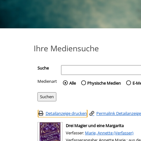
Ihre Mediensuche
Suche
Medienart
Wählen Sie die Medienart 
Alle
Physische Medien
E-M
Detailanzeige drucken
Permalink Detailanzeige
Drei Magier und eine Margarita
Verfasser:
Suche nach diesem Verfasser
Marie, Annette (Verfasser)
Verfasserangabe:
Annette Marie ; aus d