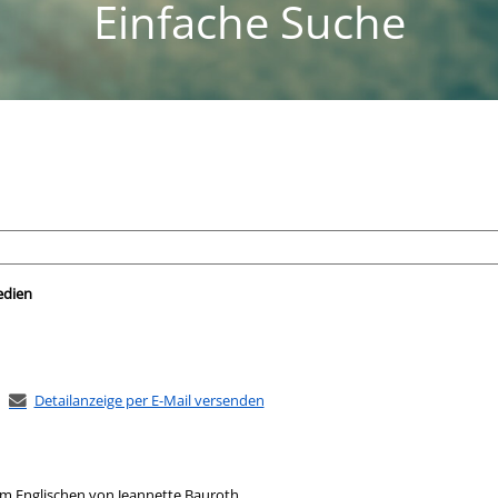
Einfache Suche
nach der Sie suchen wollen.
edien
Detailanzeige per E-Mail versenden
em Englischen von Jeannette Bauroth