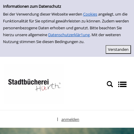
Einfache Suche
zur Navigation springen
zum Inhalt springen
Zur Detailanzeige springen
Informationen zum Datenschutz
Bei der Verwendung dieser Webseite werden
Cookies
angelegt, um die
Funktionalität für Sie optimal gewährleisten zu können. Zudem werden
personenbezogene Daten erhoben und genutzt. Bitte beachten Sie
hierzu unsere allgemeine
Datenschutzerklär1ung
. Mit der weiteren
Nutzung stimmen Sie diesen Bedingungen zu.
anmelden
|
Sprache auswählen