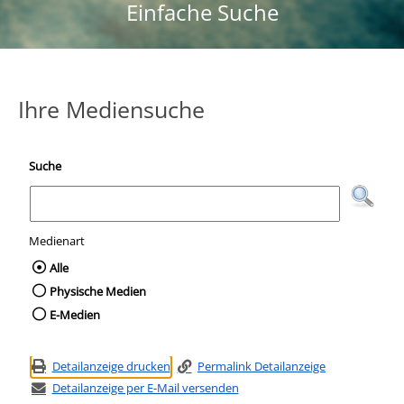
Einfache Suche
Ihre Mediensuche
Suche
Medienart
Wählen Sie die Medienart nach der Sie suc
Alle
Physische Medien
E-Medien
Detailanzeige drucken
Permalink Detailanzeige
Detailanzeige per E-Mail versenden