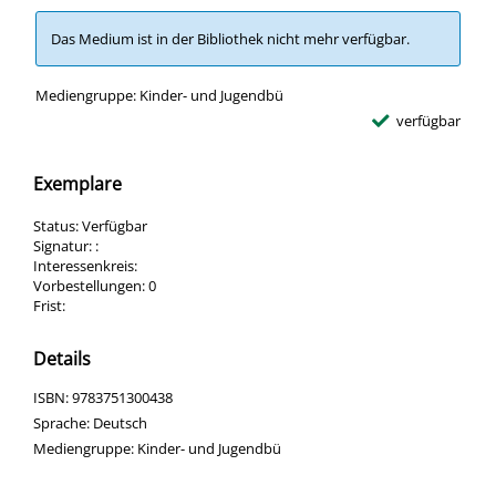
Das Medium ist in der Bibliothek nicht mehr verfügbar.
Suche nach diesem Verfasser
Mediengruppe:
Kinder- und Jugendbü
verfügbar
Exemplare
Status:
Verfügbar
Signatur:
:
Interessenkreis:
Vorbestellungen:
0
Frist:
Details
Suche nach diesem Verfasser
opens in new tab
Diesen Link in neuem Tab öffnen
Suche nach dieser Systematik
Suche nach diesem Interessenskreis
ISBN:
9783751300438
Suche nach dieser Beteiligten Person
Sprache:
Deutsch
Mediengruppe:
Kinder- und Jugendbü