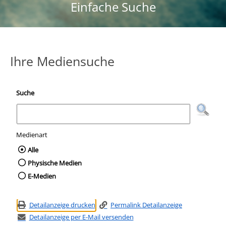
Einfache Suche
Ihre Mediensuche
Suche
Medienart
Wählen Sie die Medienart nach der Sie suc
Alle
Physische Medien
E-Medien
Detailanzeige drucken
Permalink Detailanzeige
Detailanzeige per E-Mail versenden