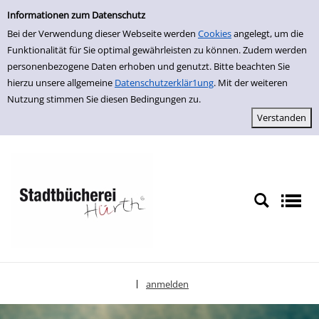
Einfache Suche
zur Navigation springen
zum Inhalt springen
Zur Detailanzeige springen
Informationen zum Datenschutz
Bei der Verwendung dieser Webseite werden
Cookies
angelegt, um die
Funktionalität für Sie optimal gewährleisten zu können. Zudem werden
personenbezogene Daten erhoben und genutzt. Bitte beachten Sie
hierzu unsere allgemeine
Datenschutzerklär1ung
. Mit der weiteren
Nutzung stimmen Sie diesen Bedingungen zu.
anmelden
|
Sprache auswählen