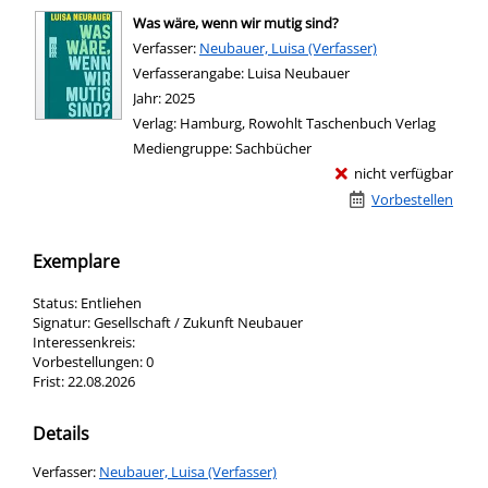
Was wäre, wenn wir mutig sind?
Verfasser:
Suche nach diesem Verfasser
Neubauer, Luisa (Verfasser)
Verfasserangabe:
Luisa Neubauer
Jahr:
2025
Verlag:
Hamburg, Rowohlt Taschenbuch Verlag
Mediengruppe:
Sachbücher
nicht verfügbar
Vorbestellen
Exemplare
Status:
Entliehen
Signatur:
Gesellschaft / Zukunft Neubauer
Interessenkreis:
Vorbestellungen:
0
Frist:
22.08.2026
Details
Verfasser:
Suche nach diesem Verfasser
Neubauer, Luisa (Verfasser)