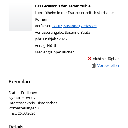
Das Geheimnis der Herrenmühle
Hermülheim in der Franzosenzeit ; historischer
Roman
Verfasser:
Suche nach diesem Verfasser
Bautz, Susanne (Verfasser)
Verfasserangabe:
Susanne Bautz
Jahr:
Frühjahr 2026
Verlag:
Hürth
Mediengruppe:
Bücher
nicht verfügbar
Vorbestellen
Exemplare
Status:
Entliehen
Signatur:
BAUTZ
Interessenkreis:
Historisches
Vorbestellungen:
0
Frist:
25.08.2026
Details