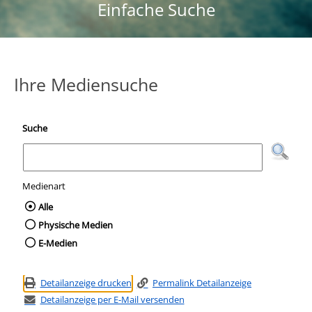
Einfache Suche
Ihre Mediensuche
Suche
Medienart
Wählen Sie die Medienart nach der Sie suc
Alle
Physische Medien
E-Medien
Detailanzeige drucken
Permalink Detailanzeige
Detailanzeige per E-Mail versenden