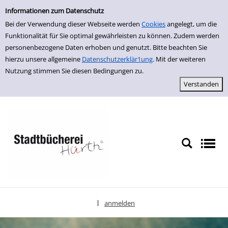
Einfache Suche
zur Navigation springen
zum Inhalt springen
Zur Detailanzeige springen
Informationen zum Datenschutz
Bei der Verwendung dieser Webseite werden
Cookies
angelegt, um die
Funktionalität für Sie optimal gewährleisten zu können. Zudem werden
personenbezogene Daten erhoben und genutzt. Bitte beachten Sie
hierzu unsere allgemeine
Datenschutzerklär1ung
. Mit der weiteren
Nutzung stimmen Sie diesen Bedingungen zu.
anmelden
|
Sprache auswählen