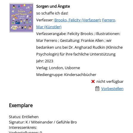
Sorgen und Ängste
so schaffe ich das!
Verfasser:
Suche nach diesem Verfasser
Brooks, Felicity (Verfasser)
;
Ferrero,
Mar (Künstler)
Verfasserangabe:
Felicity Brooks ; Illustrationen:
Mar Ferrero ; Gestaltung: Frankie Allen ; wir
bedanken uns bei Dr. Angharad Rudkin (Klinische
Psychologin) für ihre fachliche Unterstützung
Jahr:
2023
Verlag:
London, Usborne
Mediengruppe:
Kindersachbücher
nicht verfügbar
Vorbestellen
Exemplare
Status:
Entliehen
Signatur:
K / Miteinander / Gefühle Bro
Interessenkreis:
Vorbestellungen:
0