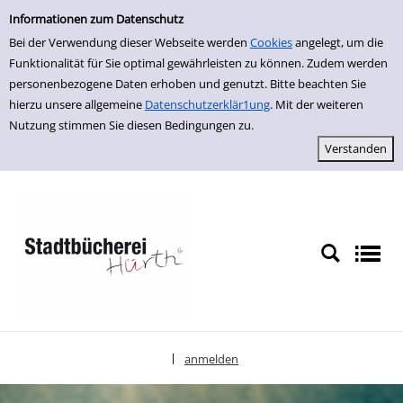
Einfache Suche
zur Navigation springen
zum Inhalt springen
Zur Detailanzeige springen
Informationen zum Datenschutz
Bei der Verwendung dieser Webseite werden
Cookies
angelegt, um die
Funktionalität für Sie optimal gewährleisten zu können. Zudem werden
personenbezogene Daten erhoben und genutzt. Bitte beachten Sie
hierzu unsere allgemeine
Datenschutzerklär1ung
. Mit der weiteren
Nutzung stimmen Sie diesen Bedingungen zu.
anmelden
|
Sprache auswählen