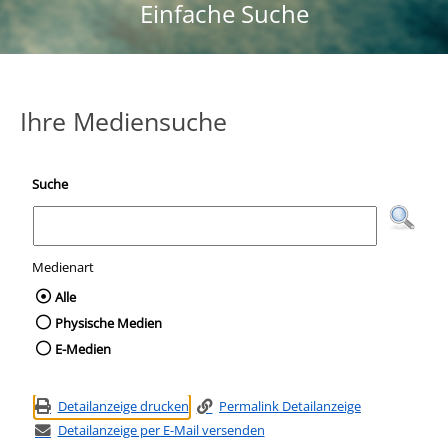
Einfache Suche
Ihre Mediensuche
Suche
Medienart
Wählen Sie die Medienart nach der Sie suc
Alle
Physische Medien
E-Medien
Detailanzeige drucken
Permalink Detailanzeige
Detailanzeige per E-Mail versenden