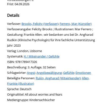
Frist:
04.09.2026
Details
Verfasser:
Suche nach diesem Verfasser
Brooks, Felicity (Verfasser)
;
Ferrero, Mar (Künstler)
Verfasserangabe:
Felicity Brooks ; Illustrationen: Mar Ferrero ;
Gestaltung: Frankie Allen ; wir bedanken uns bei Dr. Angharad
Rudkin (Klinische Psychologin) für ihre fachliche Unterstützung
Jahr:
2023
Verlag:
London, Usborne
opens in new tab
Diesen Link in neuem Tab öffnen
Systematik:
Suche nach dieser Systematik
K / Miteinander / Gefühle
Suche nach diesem Interessenskreis
ISBN:
9781789417326
Beschreibung:
3. Auflage, 32 Seiten
Schlagwörter:
Angst
;
Angstbewältigung
;
Gefühle
;
Emotionen
Beteiligte Personen:
Suche nach dieser Beteiligten Person
Rukin, Angharad (Mitwirkender)
;
Allen,
Frankie (Illustrator)
Sprache:
Deutsch
Originaltitel:
All about worries and fears
Mediengruppe:
Kindersachbücher