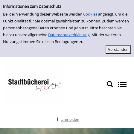
Einfache Suche
zur Navigation springen
zum Inhalt springen
Zur Detailanzeige springen
Informationen zum Datenschutz
Bei der Verwendung dieser Webseite werden
Cookies
angelegt, um die
Funktionalität für Sie optimal gewährleisten zu können. Zudem werden
personenbezogene Daten erhoben und genutzt. Bitte beachten Sie
hierzu unsere allgemeine
Datenschutzerklär1ung
. Mit der weiteren
Nutzung stimmen Sie diesen Bedingungen zu.
anmelden
|
Sprache auswählen