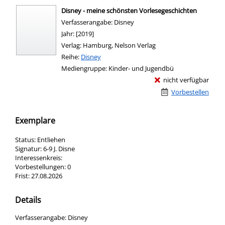
Disney - meine schönsten Vorlesegeschichten
Suche nach diesem Verfasser
Verfasserangabe:
Disney
Jahr:
[2019]
Verlag:
Hamburg, Nelson Verlag
Reihe:
Disney
Mediengruppe:
Kinder- und Jugendbü
nicht verfügbar
Vorbestellen
Exemplare
Status:
Entliehen
Signatur:
6-9 J. Disne
Interessenkreis:
Vorbestellungen:
0
Frist:
27.08.2026
Details
Suche nach diesem Verfasser
Verfasserangabe:
Disney