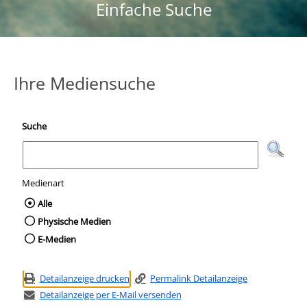
Einfache Suche
Ihre Mediensuche
Suche
Medienart
Wählen Sie die Medienart nach der Sie suc
Alle
Physische Medien
E-Medien
Detailanzeige drucken
Permalink Detailanzeige
Detailanzeige per E-Mail versenden