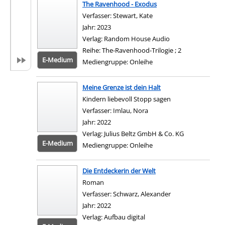
The Ravenhood - Exodus
Verfasser:
Stewart, Kate
Suche nach diesem Verf
Jahr:
2023
Verlag:
Random House Audio
Reihe:
The-Ravenhood-Trilogie ; 2
E-Medium
Mediengruppe:
Onleihe
Zum 
Meine Grenze ist dein Halt
Kindern liebevoll Stopp sagen
Verfasser:
Imlau, Nora
Suche nach diesem Verfas
Jahr:
2022
Verlag:
Julius Beltz GmbH & Co. KG
E-Medium
Mediengruppe:
Onleihe
Zum 
Die Entdeckerin der Welt
Roman
Verfasser:
Schwarz, Alexander
Suche nach diese
Jahr:
2022
Verlag:
Aufbau digital