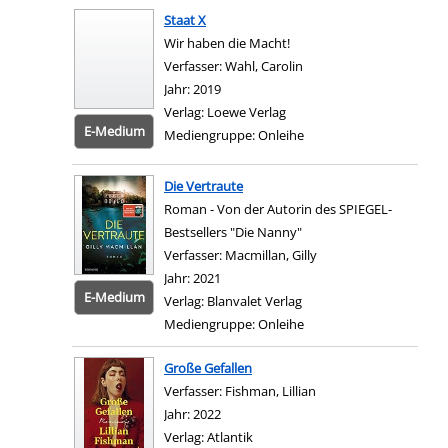
Staat X
Wir haben die Macht!
Verfasser:
Wahl, Carolin
Suche nach diesem Verf
Jahr:
2019
Verlag:
Loewe Verlag
E-Medium
Mediengruppe:
Onleihe
Zum 
Die Vertraute
Roman - Von der Autorin des SPIEGEL-
Bestsellers "Die Nanny"
Verfasser:
Macmillan, Gilly
Suche nach diesem Ve
Jahr:
2021
E-Medium
Verlag:
Blanvalet Verlag
Mediengruppe:
Onleihe
Zum 
Große Gefallen
Verfasser:
Fishman, Lillian
Suche nach diesem Ve
Jahr:
2022
Verlag:
Atlantik