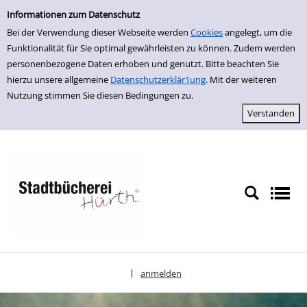
Einfache Suche
zur Navigation springen
zum Inhalt springen
Zu den Suchfiltern springen
Zur Trefferliste springen
Informationen zum Datenschutz
Bei der Verwendung dieser Webseite werden
Cookies
angelegt, um die
Funktionalität für Sie optimal gewährleisten zu können. Zudem werden
personenbezogene Daten erhoben und genutzt. Bitte beachten Sie
hierzu unsere allgemeine
Datenschutzerklär1ung
. Mit der weiteren
Nutzung stimmen Sie diesen Bedingungen zu.
anmelden
|
Sprache auswählen