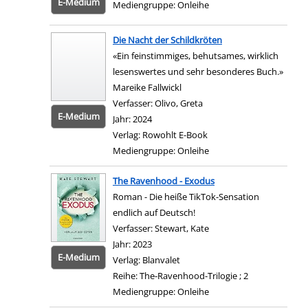
E-Medium
Mediengruppe:
Onleihe
Zum 
Die Nacht der Schildkröten
«Ein feinstimmiges, behutsames, wirklich
lesenswertes und sehr besonderes Buch.»
Mareike Fallwickl
Verfasser:
Olivo, Greta
Suche nach diesem Verfas
E-Medium
Jahr:
2024
Verlag:
Rowohlt E-Book
Mediengruppe:
Onleihe
Zum 
The Ravenhood - Exodus
Roman - Die heiße TikTok-Sensation
endlich auf Deutsch!
Verfasser:
Stewart, Kate
Suche nach diesem Verf
Jahr:
2023
E-Medium
Verlag:
Blanvalet
Reihe:
The-Ravenhood-Trilogie ; 2
Mediengruppe:
Onleihe
Zum 