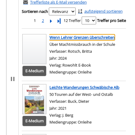
Trefferliste als E-Mail versenden
aufsteigend sortieren
Sortieren nach
1
2
Letzte Seite
12 Treffer
Treffer pro Seite
Suchergebnis
Zu den Suchfiltern springen
Wenn Lehrer Grenzen überschreiten
Über Machtmissbrauch in der Schule
Verfasser:
Rotsch, Britta
Suche nach diesem Verf
Jahr:
2024
Verlag:
Rowohlt E-Book
E-Medium
Mediengruppe:
Onleihe
Zum 
Leichte Wanderungen Schwäbische Alb
50 Touren auf der West- und Ostalb
Verfasser:
Buck, Dieter
Suche nach diesem Verfa
Jahr:
2021
Verlag:
J. Berg
E-Medium
Mediengruppe:
Onleihe
Zum 