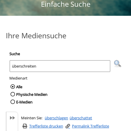
Einfache Suche
Ihre Mediensuche
Suche
Medienart
Wählen Sie die Medienart nach der Sie suc
Alle
Physische Medien
E-Medien
Meinten Sie:
überschlagen
überschattet
Trefferliste drucken
Permalink Trefferliste