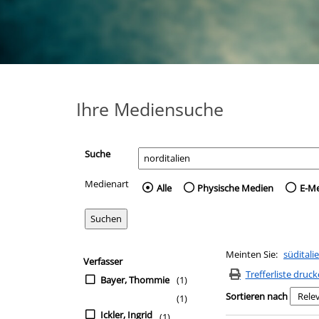
Ihre Mediensuche
Suche
Medienart
Wählen Sie die Medienart 
Alle
Physische Medien
E-M
Zur Trefferliste springen
Meinten Sie:
süditali
Suchfilter
Verfasser
Trefferliste druc
Bayer, Thommie
(1)
Sortieren nach
(1)
Ickler, Ingrid
(1)