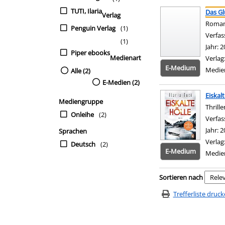
Suchergebnis
Zu den Suchfiltern sp
TUTI, Ilaria
Das Gl
Verlag
Roma
Penguin Verlag
(1)
Verfas
(1)
Jahr:
2
Piper ebooks
Medienart
Verlag
E-Medium
Medie
Alle (2)
E-Medien (2)
Eiskal
Mediengruppe
Thrille
Onleihe
(2)
Verfas
Jahr:
2
Sprachen
Verlag
Deutsch
(2)
E-Medium
Medie
Zu den Suchfiltern sp
Sortieren nach
Trefferliste druc