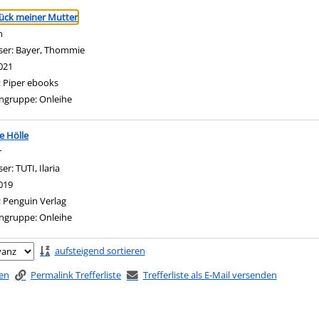
ringen
ück meiner Mutter
n
ser:
Bayer, Thommie
Suche nach diesem Verfasser
021
:
Piper ebooks
ngruppe:
Onleihe
te Hölle
r
ser:
TUTI, Ilaria
Suche nach diesem Verfasser
019
:
Penguin Verlag
ngruppe:
Onleihe
ringen
aufsteigend sortieren
ken
Permalink Trefferliste
Trefferliste als E-Mail versenden