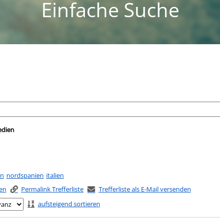
Einfache Suche
nach der Sie suchen wollen.
edien
en
nordspanien
italien
ken
Permalink Trefferliste
Trefferliste als E-Mail versenden
aufsteigend sortieren