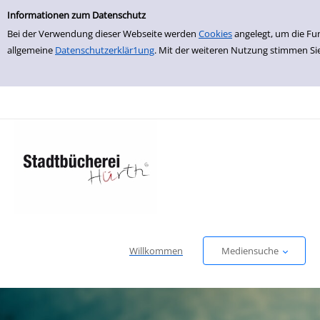
Einfache Suche
zur Navigation springen
zum Inhalt springen
Zu den Suchfiltern springen
Zur Trefferliste springen
Informationen zum Datenschutz
Bei der Verwendung dieser Webseite werden
Cookies
angelegt, um die Fu
allgemeine
Datenschutzerklär1ung
. Mit der weiteren Nutzung stimmen Si
Willkommen
Mediensuche