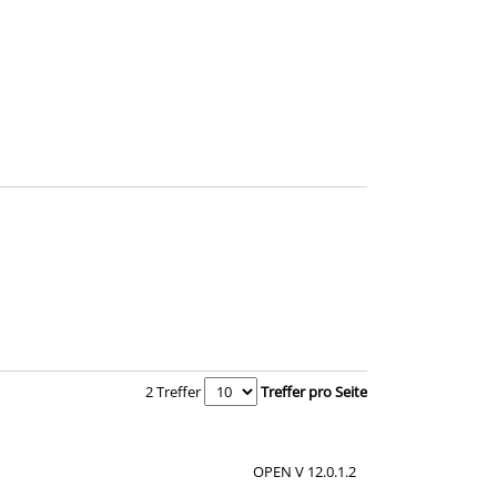
Zum Download von e
Zum Download von e
2 Treffer
Treffer pro Seite
OPEN V 12.0.1.2