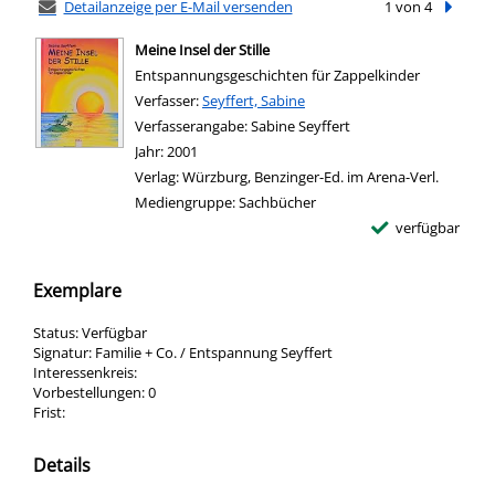
Detailanzeige per E-Mail versenden
1 von 4
Nächste
Meine Insel der Stille
Entspannungsgeschichten für Zappelkinder
Verfasser:
Suche nach diesem Verfasser
Seyffert, Sabine
Verfasserangabe:
Sabine Seyffert
Jahr:
2001
Verlag:
Würzburg, Benzinger-Ed. im Arena-Verl.
Mediengruppe:
Sachbücher
verfügbar
Exemplare
Status:
Verfügbar
Signatur:
Familie + Co. / Entspannung Seyffert
Interessenkreis:
Vorbestellungen:
0
Frist:
Details