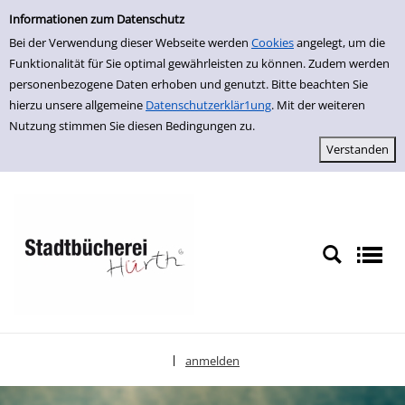
Einfache Suche
zur Navigation springen
zum Inhalt springen
Zur Detailanzeige springen
Informationen zum Datenschutz
Bei der Verwendung dieser Webseite werden
Cookies
angelegt, um die
Funktionalität für Sie optimal gewährleisten zu können. Zudem werden
personenbezogene Daten erhoben und genutzt. Bitte beachten Sie
hierzu unsere allgemeine
Datenschutzerklär1ung
. Mit der weiteren
Nutzung stimmen Sie diesen Bedingungen zu.
anmelden
|
Sprache auswählen