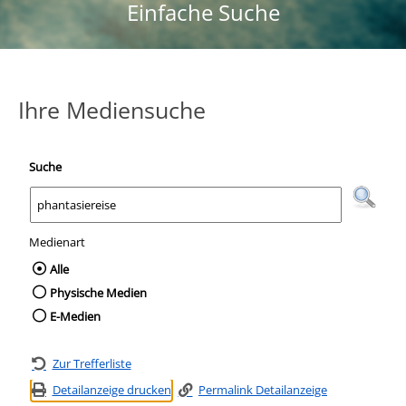
Einfache Suche
Ihre Mediensuche
Suche
Medienart
Wählen Sie die Medienart nach der Sie suc
Alle
Physische Medien
E-Medien
Zur Trefferliste
Detailanzeige drucken
Permalink Detailanzeige