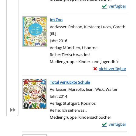
Exemplar-Details 
verfügbar
Zum Download von e
Im Zoo
Verfasser:
Robson, Kirsteen
;
Lucas, Gareth
(Ill.)
Suche nach diesem Verfasser
Jahr:
2016
Verlag:
München, Usborne
Reihe:
Tierisch was los!
Mediengruppe:
Kinder- und Jugendbü
Exemplar-Details von 
nicht verfügbar
Zum Download von exter
Total verrückte Schule
Verfasser:
Marzollo, Jean
;
Wick, Walter
Suche nac
Jahr:
2014
Verlag:
Stuttgart, Kosmos
Reihe:
Ich sehe was...
Mediengruppe:
Kindersachbücher
Exemplar-Details 
verfügbar
Zum Download von e