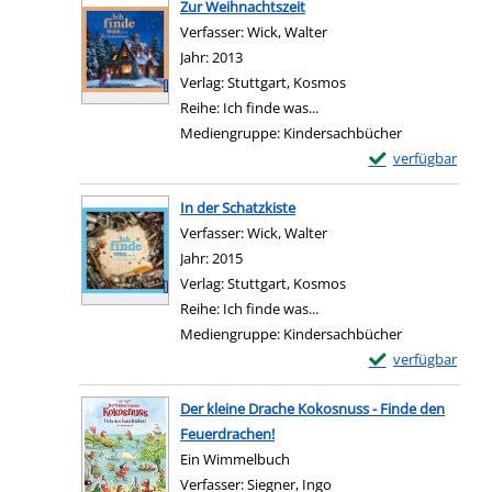
Zur Weihnachtszeit
Verfasser:
Wick, Walter
Suche nach diesem Verfa
Jahr:
2013
Verlag:
Stuttgart, Kosmos
Reihe:
Ich finde was...
Mediengruppe:
Kindersachbücher
Exemplar-Details 
verfügbar
Zum Download von e
In der Schatzkiste
Verfasser:
Wick, Walter
Suche nach diesem Verfa
Jahr:
2015
Verlag:
Stuttgart, Kosmos
Reihe:
Ich finde was...
Mediengruppe:
Kindersachbücher
Exemplar-Details 
verfügbar
Zum Download von e
Der kleine Drache Kokosnuss - Finde den
Feuerdrachen!
Ein Wimmelbuch
Verfasser:
Siegner, Ingo
Suche nach diesem Verf