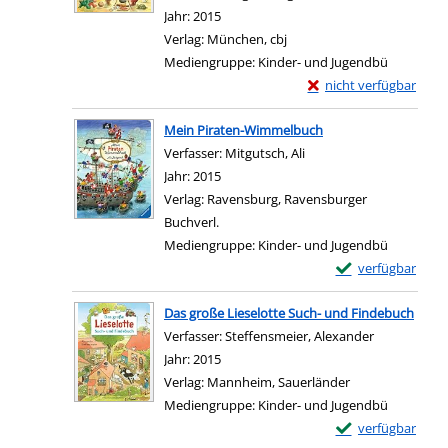
Jahr:
2015
Verlag:
München, cbj
Mediengruppe:
Kinder- und Jugendbü
Exemplar-Details von 
nicht verfügbar
Zum Download von exter
Mein Piraten-Wimmelbuch
Verfasser:
Mitgutsch, Ali
Suche nach diesem Verf
Jahr:
2015
Verlag:
Ravensburg, Ravensburger
Buchverl.
Mediengruppe:
Kinder- und Jugendbü
Exemplar-Details
verfügbar
Zum Download von e
Das große Lieselotte Such- und Findebuch
Verfasser:
Steffensmeier, Alexander
Suche nach 
Jahr:
2015
Verlag:
Mannheim, Sauerländer
Mediengruppe:
Kinder- und Jugendbü
Exemplar-Details 
verfügbar