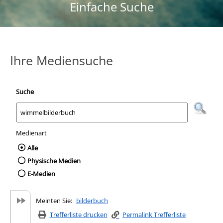
Einfache Suche
Ihre Mediensuche
Suche
Medienart
Wählen Sie die Medienart nach der Sie suc
Alle
Physische Medien
E-Medien
Meinten Sie:
bilderbuch
Trefferliste drucken
Permalink Trefferliste