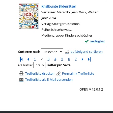
Zum Download von e
Knallbunte Bilderrätsel
Verfasser:
Marzollo, Jean
;
Wick, Walter
Suche nac
Jahr:
2014
Verlag:
Stuttgart, Kosmos
Reihe:
Ich sehe was...
Mediengruppe:
Kindersachbücher
Exemplar-Details 
verfügbar
Zum Download von e
Zu den Suchfiltern springen
aufsteigend sortieren
Sortieren nach
1
2
3
4
5
6
7
Letzte Seite
63 Treffer
Treffer pro Seite
Trefferliste drucken
Permalink Trefferliste
Trefferliste als E-Mail versenden
OPEN V 12.0.1.2