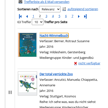
Trefferliste als E-Mail versenden
aufsteigend sortieren
Sortieren nach
1
2
3
4
5
6
7
Letzte Seite
63 Treffer
Treffer pro Seite
Suchergebnis
Zu den Suchfiltern springen
Nacht-Wimmelbuch
Verfasser:
Berner, Rotraut Susanne
Suche nach d
Jahr:
2016
Verlag:
Hildesheim, Gerstenberg
Mediengruppe:
Kinder- und Jugendbü
Exemplar-Details von
nicht verfügbar
Zum Download von exter
Der total verrückte Zoo
Verfasser:
Ancutici, Manuela
;
Chiappetta,
Annemarie
Suche nach diesem Verfasser
Jahr:
2016
Verlag:
Stuttgart, Kosmos
Reihe:
Ich sehe was, was du nicht siehst
Mediengruppe:
Kindersachbücher