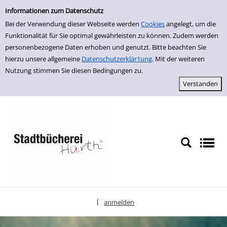
Einfache Suche
zur Navigation springen
zum Inhalt springen
Zu den Suchfiltern springen
Zur Trefferliste springen
Informationen zum Datenschutz
Bei der Verwendung dieser Webseite werden
Cookies
angelegt, um die
Funktionalität für Sie optimal gewährleisten zu können. Zudem werden
personenbezogene Daten erhoben und genutzt. Bitte beachten Sie
hierzu unsere allgemeine
Datenschutzerklär1ung
. Mit der weiteren
Nutzung stimmen Sie diesen Bedingungen zu.
anmelden
|
Sprache auswählen