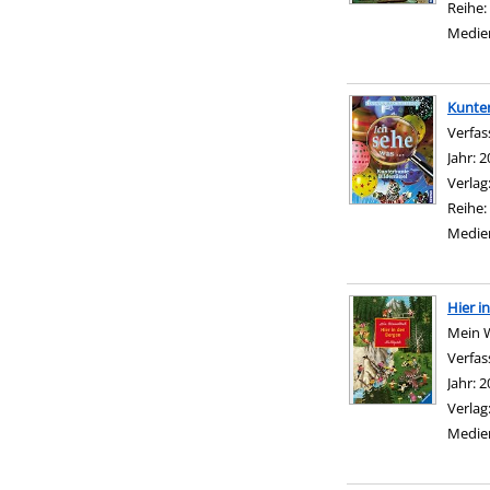
Reihe:
Medie
Kunter
Verfas
Jahr:
2
Verlag
Reihe:
Medie
Hier i
Mein 
Verfas
Jahr:
2
Verlag
Medie