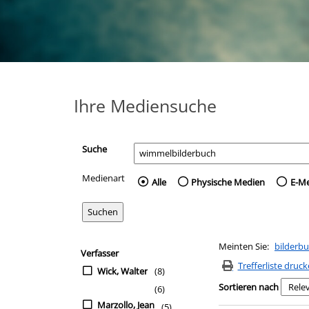
Ihre Mediensuche
Suche
Medienart
Wählen Sie die Medienart 
Alle
Physische Medien
E-M
Zur Trefferliste springen
Meinten Sie:
bilderb
Suchfilter
Verfasser
Trefferliste druc
Wick, Walter
(8)
Sortieren nach
(6)
Marzollo, Jean
(5)