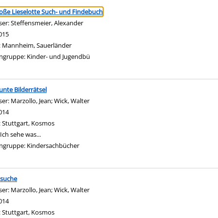
ringen
oße Lieselotte Such- und Findebuch
ser:
Steffensmeier, Alexander
Suche nach diesem Verfasser
015
:
Mannheim, Sauerländer
ngruppe:
Kinder- und Jugendbü
unte Bilderrätsel
ser:
Marzollo, Jean
;
Wick, Walter
Suche nach diesem Verfasser
014
:
Stuttgart, Kosmos
Ich sehe was...
ngruppe:
Kindersachbücher
zsuche
ser:
Marzollo, Jean
;
Wick, Walter
Suche nach diesem Verfasser
014
:
Stuttgart, Kosmos