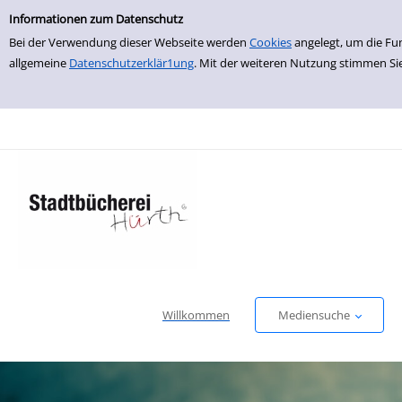
Einfache Suche
zur Navigation springen
zum Inhalt springen
Zu den Suchfiltern springen
Zur Trefferliste springen
Informationen zum Datenschutz
Bei der Verwendung dieser Webseite werden
Cookies
angelegt, um die Fu
allgemeine
Datenschutzerklär1ung
. Mit der weiteren Nutzung stimmen Si
Willkommen
Mediensuche