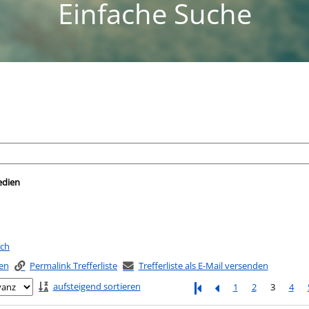
Einfache Suche
nach der Sie suchen wollen.
edien
uch
ken
Permalink Trefferliste
Trefferliste als E-Mail versenden
aufsteigend sortieren
1
2
3
4