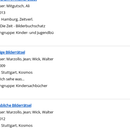
ser:
Mitgutsch, Ali
Suche nach diesem Verfasser
013
:
Hamburg, Zeitverl.
Die Zeit - Bilderbuchschatz
ngruppe:
Kinder- und Jugendbü
ige Bilderrätsel
ser:
Marzollo, Jean
;
Wick, Walter
Suche nach diesem Verfasser
009
:
Stuttgart, Kosmos
Ich sehe was...
ngruppe:
Kindersachbücher
bliche Bilderrätsel
ser:
Marzollo, Jean
;
Wick, Walter
Suche nach diesem Verfasser
012
:
Stuttgart, Kosmos