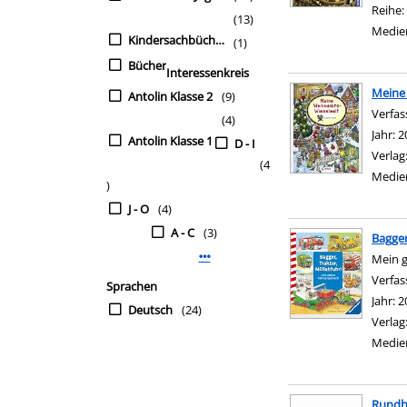
Reihe:
(13)
Medie
Kindersachbücher
(1)
Bücher
Interessenkreis
Meine
Antolin Klasse 2
(9)
Verfas
(4)
Jahr:
2
Antolin Klasse 1
D - I
Verlag
(4
Medie
)
J - O
(4)
A - C
(3)
Bagger
Mehr Interessenkreis-Filter anzeigen
Mein 
Verfas
Sprachen
Jahr:
2
Deutsch
(24)
Verlag
Medie
Rundh