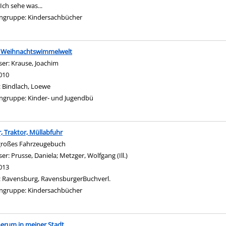
Ich sehe was...
ngruppe:
Kindersachbücher
 Weihnachtswimmelwelt
ser:
Krause, Joachim
Suche nach diesem Verfasser
010
:
Bindlach, Loewe
ngruppe:
Kinder- und Jugendbü
, Traktor, Müllabfuhr
großes Fahrzeugebuch
ser:
Prusse, Daniela
;
Metzger, Wolfgang (Ill.)
Suche nach diesem Verfasser
013
:
Ravensburg, RavensburgerBuchverl.
ngruppe:
Kindersachbücher
erum in meiner Stadt