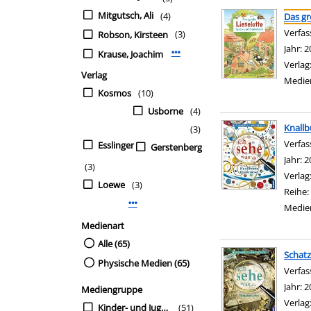
Suchergebnis
Zu den Suchfiltern sp
Mitgutsch, Ali
(4)
Das gr
Verfas
(3)
Robson, Kirsteen
Jahr:
2
Krause, Joachim
Mehr Verfasser-Filter anzeigen
Verlag
Verlag
Medie
Kosmos
(10)
Usborne
(4)
Knallb
(3)
Verfas
Esslinger
Gerstenberg
Jahr:
2
(3)
Verlag
Loewe
(3)
Reihe:
Mehr Verlag-Filter anzeigen
Medie
Medienart
Alle (65)
Schat
Physische Medien (65)
Verfas
Jahr:
2
Mediengruppe
Verlag
Kinder- und Jugendbü
(51)