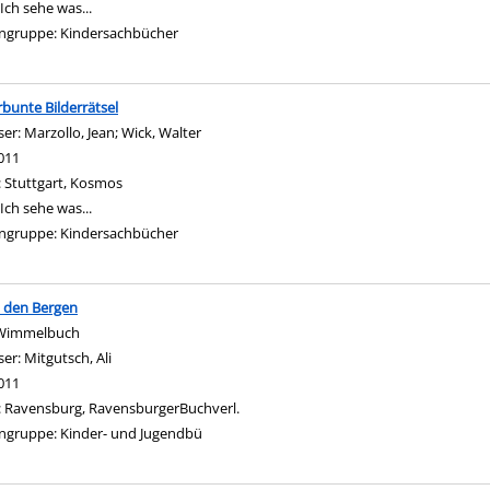
Ich sehe was...
ngruppe:
Kindersachbücher
bunte Bilderrätsel
ser:
Marzollo, Jean
;
Wick, Walter
Suche nach diesem Verfasser
011
:
Stuttgart, Kosmos
Ich sehe was...
ngruppe:
Kindersachbücher
n den Bergen
Wimmelbuch
ser:
Mitgutsch, Ali
Suche nach diesem Verfasser
011
:
Ravensburg, RavensburgerBuchverl.
ngruppe:
Kinder- und Jugendbü