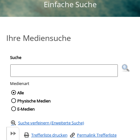
Einfache Suche
Ihre Mediensuche
Suche
Medienart
Wählen Sie die Medienart nach der Sie suc
Alle
Physische Medien
E-Medien
Suche verfeinern (Erweiterte Suche)
Trefferliste drucken
Permalink Trefferliste