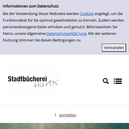
Einfache Suche
zur Navigation springen
zum Inhalt springen
Zu den Suchfiltern springen
Zur Trefferliste springen
Informationen zum Datenschutz
Bei der Verwendung dieser Webseite werden
Cookies
angelegt, um die
Funktionalität für Sie optimal gewährleisten zu können. Zudem werden
personenbezogene Daten erhoben und genutzt. Bitte beachten Sie
hierzu unsere allgemeine
Datenschutzerklär1ung
. Mit der weiteren
Nutzung stimmen Sie diesen Bedingungen zu.
anmelden
|
Sprache auswählen