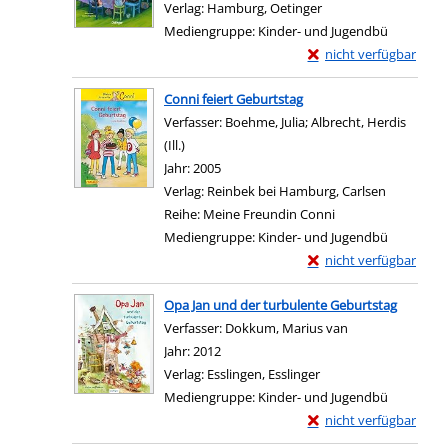
Verlag:
Hamburg, Oetinger
Mediengruppe:
Kinder- und Jugendbü
Exemplar-Details von 
nicht verfügbar
Zum Download von exter
Conni feiert Geburtstag
Verfasser:
Boehme, Julia
;
Albrecht, Herdis
(Ill.)
Suche nach diesem Verfasser
Jahr:
2005
Verlag:
Reinbek bei Hamburg, Carlsen
Reihe:
Meine Freundin Conni
Mediengruppe:
Kinder- und Jugendbü
Exemplar-Details von 
nicht verfügbar
Zum Download von exter
Opa Jan und der turbulente Geburtstag
Verfasser:
Dokkum, Marius van
Suche nach dies
Jahr:
2012
Verlag:
Esslingen, Esslinger
Mediengruppe:
Kinder- und Jugendbü
Exemplar-Details von 
nicht verfügbar
Zum Download von exter