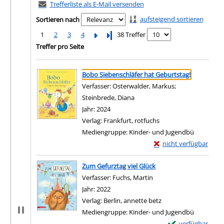
Trefferliste als E-Mail versenden
aufsteigend sortieren
Sortieren nach
1
2
3
4
Letzte Seite
38 Treffer
Treffer pro Seite
Suchergebnis
Zu den Suchfiltern springen
Bobo Siebenschläfer hat Geburtstag!
Verfasser:
Osterwalder, Markus
;
Steinbrede, Diana
Suche nach diesem Verfasser
Jahr:
2024
Verlag:
Frankfurt, rotfuchs
Mediengruppe:
Kinder- und Jugendbü
Exemplar-Details von 
nicht verfügbar
Zum Download von exter
Zum Gefurztag viel Glück
Verfasser:
Fuchs, Martin
Suche nach diesem Verf
Jahr:
2022
Verlag:
Berlin, annette betz
Mediengruppe:
Kinder- und Jugendbü
Exemplar-Details 
verfügbar