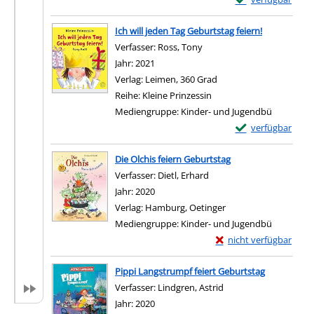
Zum Download von e
Ich will jeden Tag Geburtstag feiern!
Verfasser:
Ross, Tony
Suche nach diesem Verfas
Jahr:
2021
Verlag:
Leimen, 360 Grad
Reihe:
Kleine Prinzessin
Mediengruppe:
Kinder- und Jugendbü
Exemplar-Details 
verfügbar
Zum Download von e
Die Olchis feiern Geburtstag
Verfasser:
Dietl, Erhard
Suche nach diesem Verfa
Jahr:
2020
Verlag:
Hamburg, Oetinger
Mediengruppe:
Kinder- und Jugendbü
Exemplar-Details von D
nicht verfügbar
Zum Download von exter
Pippi Langstrumpf feiert Geburtstag
Verfasser:
Lindgren, Astrid
Suche nach diesem Ve
Jahr:
2020