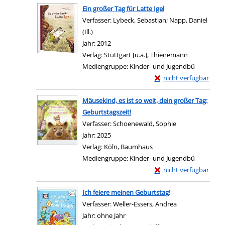
Ein großer Tag für Latte Igel
Verfasser:
Lybeck, Sebastian
;
Napp, Daniel
(Ill.)
Suche nach diesem Verfasser
Jahr:
2012
Verlag:
Stuttgart [u.a.], Thienemann
Mediengruppe:
Kinder- und Jugendbü
Exemplar-Details von E
nicht verfügbar
Zum Download von exter
Mäusekind, es ist so weit, dein großer Tag:
Geburtstagszeit!
Verfasser:
Schoenewald, Sophie
Suche nach dies
Jahr:
2025
Verlag:
Köln, Baumhaus
Mediengruppe:
Kinder- und Jugendbü
Exemplar-Details von M
nicht verfügbar
Zum Download von exter
Ich feiere meinen Geburtstag!
Verfasser:
Weller-Essers, Andrea
Suche nach dies
Jahr:
ohne Jahr