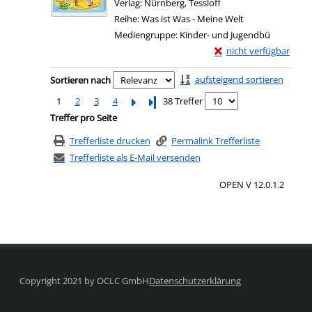
Verlag:
Nürnberg, Tessloff
Reihe:
Was ist Was - Meine Welt
Mediengruppe:
Kinder- und Jugendbü
Exemplar-Details von 
nicht verfügbar
Zum Download von exter
Zu den Suchfiltern springen
aufsteigend sortieren
Sortieren nach
1
2
3
4
Letzte Seite
38 Treffer
Treffer pro Seite
Trefferliste drucken
Permalink Trefferliste
Trefferliste als E-Mail versenden
OPEN V 12.0.1.2
Copyright 2021 by OCLC GmbH
Datenschutzerklärung