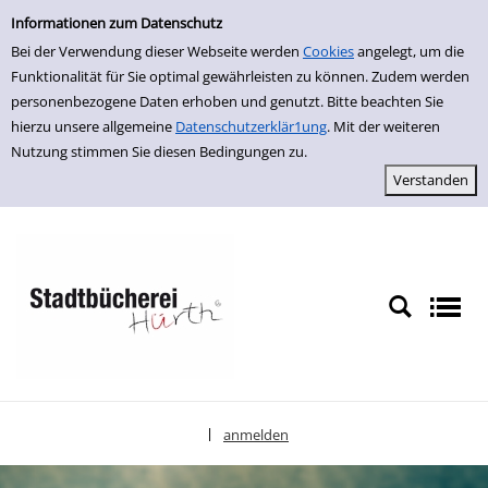
Einfache Suche
zur Navigation springen
zum Inhalt springen
Zu den Suchfiltern springen
Zur Trefferliste springen
Informationen zum Datenschutz
Bei der Verwendung dieser Webseite werden
Cookies
angelegt, um die
Funktionalität für Sie optimal gewährleisten zu können. Zudem werden
personenbezogene Daten erhoben und genutzt. Bitte beachten Sie
hierzu unsere allgemeine
Datenschutzerklär1ung
. Mit der weiteren
Nutzung stimmen Sie diesen Bedingungen zu.
anmelden
|
Sprache auswählen