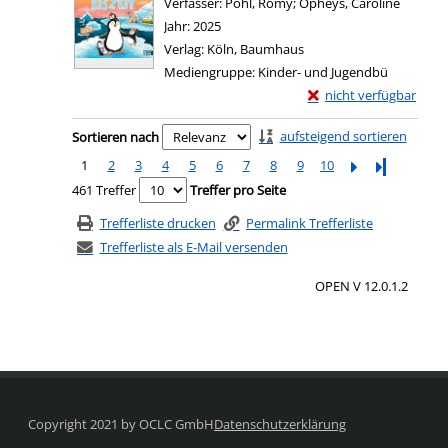
Verfasser:
Pohl, Romy
;
Opheys, Caroline
Suche n
Jahr:
2025
Verlag:
Köln, Baumhaus
Mediengruppe:
Kinder- und Jugendbü
Exemplar-Details von 
nicht verfügbar
Zum Download von exter
Zu den Suchfiltern springen
aufsteigend sortieren
Sortieren nach
1
2
3
4
5
6
7
8
9
10
Letzte Seite
461 Treffer
Treffer pro Seite
Trefferliste drucken
Permalink Trefferliste
Trefferliste als E-Mail versenden
OPEN V 12.0.1.2
Copyright 2021 by OCLC GmbH
Datenschutzerklärung