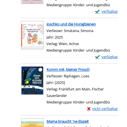
Mediengruppe:
Kinder- und Jugendbü
Exemplar-Details 
verfügbar
Zum Download von e
Joschko und die Honigbienen
Verfasser:
Smatana, Simona
Suche nach diesem 
Jahr:
2025
Verlag:
Wien, Achse
Mediengruppe:
Kinder- und Jugendbü
Exemplar-Details
verfügbar
Zum Download von e
Komm mit, kleiner Frosch
Verfasser:
Riphagen, Loes
Suche nach diesem Ve
Jahr:
[2025]
Verlag:
Frankfurt am Main, Fischer
Sauerländer
Mediengruppe:
Kinder- und Jugendbü
Exemplar-Details von 
nicht verfügbar
Zum Download von exter
Mama braucht 'ne Eiszeit