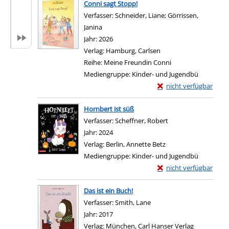
Conni sagt Stopp!
Verfasser:
Schneider, Liane
;
Görrissen,
Janina
Suche nach diesem Verfasser
Jahr:
2026
Verlag:
Hamburg, Carlsen
Reihe:
Meine Freundin Conni
Mediengruppe:
Kinder- und Jugendbü
Exemplar-Details von 
nicht verfügbar
Zum Download von exter
Hornbert ist süß
Verfasser:
Scheffner, Robert
Suche nach diesem 
Jahr:
2024
Verlag:
Berlin, Annette Betz
Mediengruppe:
Kinder- und Jugendbü
Exemplar-Details von 
nicht verfügbar
Zum Download von exter
Das ist ein Buch!
Verfasser:
Smith, Lane
Suche nach diesem Verfas
Jahr:
2017
Verlag:
München, Carl Hanser Verlag