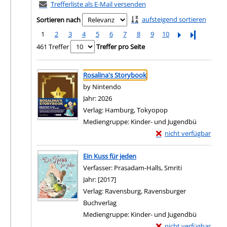
Trefferliste als E-Mail versenden
aufsteigend sortieren
Sortieren nach
1
2
3
4
5
6
7
8
9
10
Letzte Seite
461 Treffer
Treffer pro Seite
Suchergebnis
Zu den Suchfiltern springen
Rosalina's Storybook
by Nintendo
Suche nach diesem Verfasser
Jahr:
2026
Verlag:
Hamburg, Tokyopop
Mediengruppe:
Kinder- und Jugendbü
Exemplar-Details von 
nicht verfügbar
Zum Download von exter
Ein Kuss für jeden
Verfasser:
Prasadam-Halls, Smriti
Suche nach di
Jahr:
[2017]
Verlag:
Ravensburg, Ravensburger
Buchverlag
Mediengruppe:
Kinder- und Jugendbü
Exemplar-Details von E
nicht verfügbar