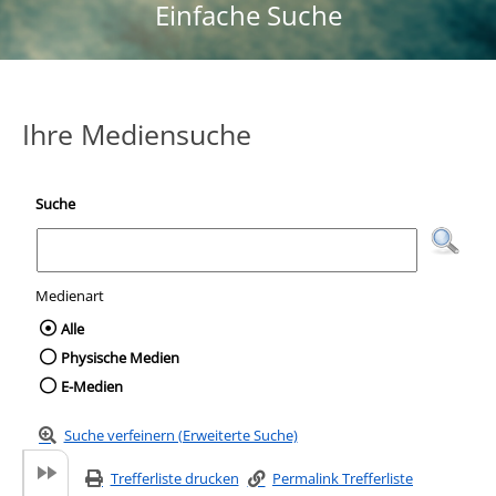
Einfache Suche
Ihre Mediensuche
Suche
Medienart
Wählen Sie die Medienart nach der Sie suc
Alle
Physische Medien
E-Medien
Suche verfeinern (Erweiterte Suche)
Trefferliste drucken
Permalink Trefferliste