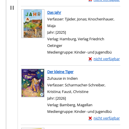
Zum Download von exter
Das Jahr
Verfasser:
Tjäder, Jonas
;
Knochenhauer,
Maja
Suche nach diesem Verfasser
Jahr:
[2025]
Verlag:
Hamburg, Verlag Friedrich
Oetinger
Mediengruppe:
Kinder- und Jugendbü
Exemplar-Details von 
nicht verfügbar
Zum Download von exter
Der kleine Tiger
Zuhause in Indien
Verfasser:
Scharmacher-Schreiber,
Kristina
;
Faust, Christine
Suche nach diesem Verf
Jahr:
[2026]
Verlag:
Bamberg, Magellan
Mediengruppe:
Kinder- und Jugendbü
Exemplar-Details von D
nicht verfügbar
Zum Download von exter