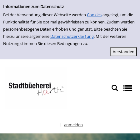
Einfache Suche
zur Navigation springen
zum Inhalt springen
Zur Detailanzeige springen
Informationen zum Datenschutz
Bei der Verwendung dieser Webseite werden
Cookies
angelegt, um die
Funktionalität für Sie optimal gewährleisten zu können. Zudem werden
personenbezogene Daten erhoben und genutzt. Bitte beachten Sie
hierzu unsere allgemeine
Datenschutzerklär1ung
. Mit der weiteren
Nutzung stimmen Sie diesen Bedingungen zu.
anmelden
|
Sprache auswählen