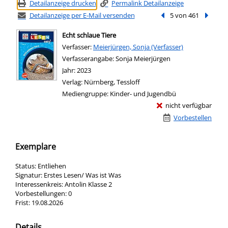
Detailanzeige drucken
Permalink Detailanzeige
Detailanzeige per E-Mail versenden
Vorheriger Treffer
5 von 461
Nächste
Echt schlaue Tiere
Verfasser:
Suche nach diesem Verfasser
Meierjürgen, Sonja (Verfasser)
Verfasserangabe:
Sonja Meierjürgen
Jahr:
2023
Verlag:
Nürnberg, Tessloff
Mediengruppe:
Kinder- und Jugendbü
nicht verfügbar
Vorbestellen
Exemplare
Status:
Entliehen
Signatur:
Erstes Lesen/ Was ist Was
Interessenkreis:
Antolin Klasse 2
Vorbestellungen:
0
Frist:
19.08.2026
Details