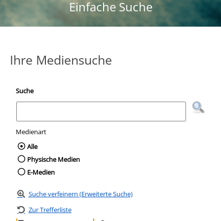
Einfache Suche
Ihre Mediensuche
Suche
Medienart
Wählen Sie die Medienart nach der Sie suc
Alle
Physische Medien
E-Medien
Suche verfeinern (Erweiterte Suche)
Zur Trefferliste