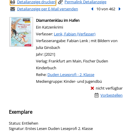
Detailanzeige drucken
Permalink Detailanzeige
Detailanzeige per E-Mail versenden
Vorheriger Treffer
10 von 462
Nächste
Diamantenklau im Hafen
Ein Katzenkrimi
Verfasser:
Suche nach diesem Verfasser
Lenk, Fabian (Verfasser)
Verfasserangabe:
Fabian Lenk ; mit Bildern von
Julia Ginsbach
Jahr:
[2021]
Verlag:
Frankfurt am Main, Fischer Duden
Kinderbuch
Reihe:
Duden Leseprofi - 2. Klasse
Mediengruppe:
Kinder- und Jugendbü
nicht verfügbar
Vorbestellen
Exemplare
Status:
Entliehen
Signatur:
Erstes Lesen Duden Leseprofi 2. Klasse