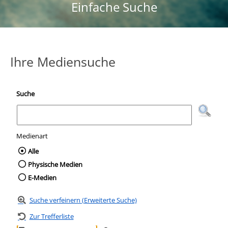
Einfache Suche
Ihre Mediensuche
Suche
Medienart
Wählen Sie die Medienart nach der Sie suc
Alle
Physische Medien
E-Medien
Suche verfeinern (Erweiterte Suche)
Zur Trefferliste