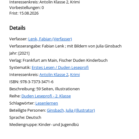
Interessenkreis:
Antolin Klasse 2, Krimi
Vorbestellungen:
0
Frist:
15.08.2026
Details
Verfasser:
Suche nach diesem Verfasser
Lenk, Fabian (Verfasser)
Verfasserangabe:
Fabian Lenk ; mit Bildern von Julia Ginsbach
Jahr:
[2021]
Verlag:
Frankfurt am Main, Fischer Duden Kinderbuch
opens in new tab
Diesen Link in neuem Tab öffnen
Systematik:
Suche nach dieser Systematik
Erstes Lesen / Duden Leseprofi
Interessenkreis:
Suche nach diesem Interessenskreis
Antolin Klasse 2
,
Krimi
ISBN:
978-3-7373-3471-6
Beschreibung:
59 Seiten, Illustrationen
Reihe:
Duden Leseprofi - 2. Klasse
Schlagwörter:
Lesenlernen
Beteiligte Personen:
Suche nach dieser Beteiligten Person
Ginsbach, Julia (Illustrator)
Sprache:
Deutsch
Mediengruppe:
Kinder- und Jugendbü