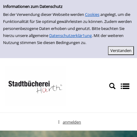
Einfache Suche
zur Navigation springen
zum Inhalt springen
Zur Detailanzeige springen
Informationen zum Datenschutz
Bei der Verwendung dieser Webseite werden
Cookies
angelegt, um die
Funktionalität für Sie optimal gewährleisten zu können. Zudem werden
personenbezogene Daten erhoben und genutzt. Bitte beachten Sie
hierzu unsere allgemeine
Datenschutzerklär1ung
. Mit der weiteren
Nutzung stimmen Sie diesen Bedingungen zu.
anmelden
|
Sprache auswählen