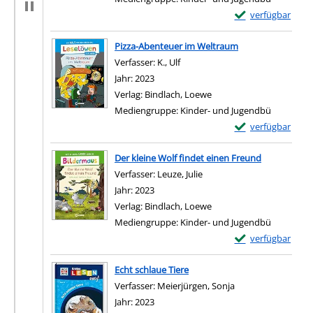
Exemplar-Details 
verfügbar
Zum Download von e
Pizza-Abenteuer im Weltraum
Verfasser:
K., Ulf
Suche nach diesem Verfasser
Jahr:
2023
Verlag:
Bindlach, Loewe
Mediengruppe:
Kinder- und Jugendbü
Exemplar-Details
verfügbar
Zum Download von e
Der kleine Wolf findet einen Freund
Verfasser:
Leuze, Julie
Suche nach diesem Verfas
Jahr:
2023
Verlag:
Bindlach, Loewe
Mediengruppe:
Kinder- und Jugendbü
Exemplar-Details 
verfügbar
Zum Download von e
Echt schlaue Tiere
Verfasser:
Meierjürgen, Sonja
Suche nach diesem
Jahr:
2023