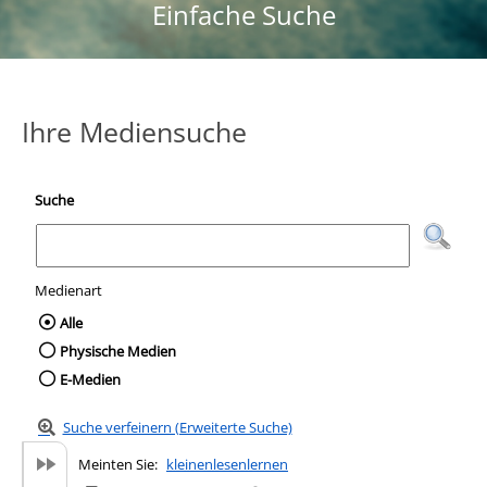
Einfache Suche
Ihre Mediensuche
Suche
Medienart
Wählen Sie die Medienart nach der Sie suc
Alle
Physische Medien
E-Medien
Suche verfeinern (Erweiterte Suche)
Meinten Sie:
kleinenlesenlernen