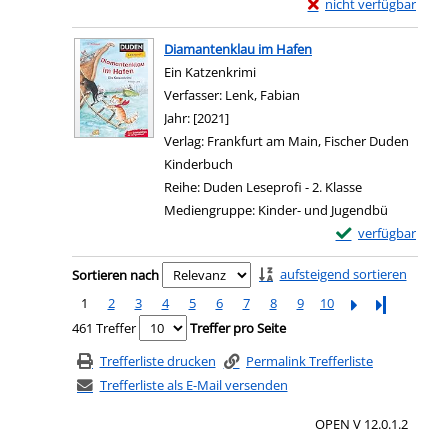
Exemplar-Details von 
nicht verfügbar
Zum Download von exter
Diamantenklau im Hafen
Ein Katzenkrimi
Verfasser:
Lenk, Fabian
Suche nach diesem Verfa
Jahr:
[2021]
Verlag:
Frankfurt am Main, Fischer Duden
Kinderbuch
Reihe:
Duden Leseprofi - 2. Klasse
Mediengruppe:
Kinder- und Jugendbü
Exemplar-Details
verfügbar
Zum Download von e
Zu den Suchfiltern springen
aufsteigend sortieren
Sortieren nach
1
2
3
4
5
6
7
8
9
10
Letzte Seite
461 Treffer
Treffer pro Seite
Trefferliste drucken
Permalink Trefferliste
Trefferliste als E-Mail versenden
OPEN V 12.0.1.2