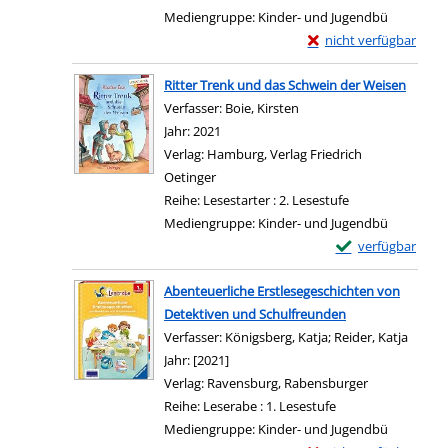
Mediengruppe:
Kinder- und Jugendbü
Exemplar-Details von Kn
nicht verfügbar
Zum Download von exter
Ritter Trenk und das Schwein der Weisen
Verfasser:
Boie, Kirsten
Suche nach diesem Verfa
Jahr:
2021
Verlag:
Hamburg, Verlag Friedrich
Oetinger
Reihe:
Lesestarter : 2. Lesestufe
Mediengruppe:
Kinder- und Jugendbü
Exemplar-Details 
verfügbar
Zum Download von e
Abenteuerliche Erstlesegeschichten von
Detektiven und Schulfreunden
Verfasser:
Königsberg, Katja
;
Reider, Katja
Suche 
Jahr:
[2021]
Verlag:
Ravensburg, Rabensburger
Reihe:
Leserabe : 1. Lesestufe
Mediengruppe:
Kinder- und Jugendbü