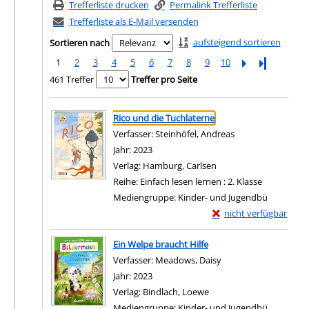
Trefferliste drucken
Permalink Trefferliste
Trefferliste als E-Mail versenden
aufsteigend sortieren
Sortieren nach
1
2
3
4
5
6
7
8
9
10
Letzte Seite
461 Treffer
Treffer pro Seite
Suchergebnis
Zu den Suchfiltern springen
Rico und die Tuchlaterne
Verfasser:
Steinhöfel, Andreas
Suche nach diese
Jahr:
2023
Verlag:
Hamburg, Carlsen
Reihe:
Einfach lesen lernen : 2. Klasse
Mediengruppe:
Kinder- und Jugendbü
Exemplar-Details von 
nicht verfügbar
Zum Download von exter
Ein Welpe braucht Hilfe
Verfasser:
Meadows, Daisy
Suche nach diesem V
Jahr:
2023
Verlag:
Bindlach, Loewe
Mediengruppe:
Kinder- und Jugendbü