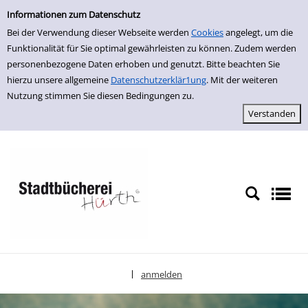
Einfache Suche
zur Navigation springen
zum Inhalt springen
Zu den Suchfiltern springen
Zur Trefferliste springen
Informationen zum Datenschutz
Bei der Verwendung dieser Webseite werden
Cookies
angelegt, um die
Funktionalität für Sie optimal gewährleisten zu können. Zudem werden
personenbezogene Daten erhoben und genutzt. Bitte beachten Sie
hierzu unsere allgemeine
Datenschutzerklär1ung
. Mit der weiteren
Nutzung stimmen Sie diesen Bedingungen zu.
anmelden
|
Sprache auswählen