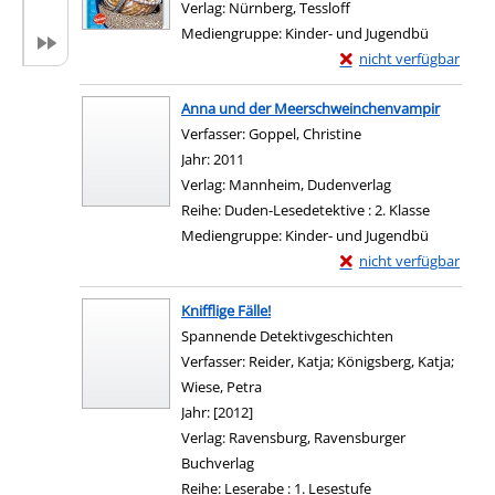
Verlag:
Nürnberg, Tessloff
Mediengruppe:
Kinder- und Jugendbü
Exemplar-Details von E
nicht verfügbar
Zum Download von exter
Anna und der Meerschweinchenvampir
Verfasser:
Goppel, Christine
Suche nach diesem 
Jahr:
2011
Verlag:
Mannheim, Dudenverlag
Reihe:
Duden-Lesedetektive : 2. Klasse
Mediengruppe:
Kinder- und Jugendbü
Exemplar-Details von
nicht verfügbar
Zum Download von exter
Knifflige Fälle!
Spannende Detektivgeschichten
Verfasser:
Reider, Katja
;
Königsberg, Katja
;
Wiese, Petra
Suche nach diesem Verfasser
Jahr:
[2012]
Verlag:
Ravensburg, Ravensburger
Buchverlag
Reihe:
Leserabe : 1. Lesestufe