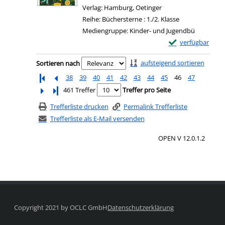
Verlag:
Hamburg, Oetinger
Reihe:
Büchersterne : 1./2. Klasse
Mediengruppe:
Kinder- und Jugendbü
Exemplar-Details
verfügbar
Zum Download von e
Zu den Suchfiltern springen
aufsteigend sortieren
Sortieren nach
38
39
40
41
42
43
44
45
46
47
Letzte Seite
461 Treffer
Treffer pro Seite
Trefferliste drucken
Permalink Trefferliste
Trefferliste als E-Mail versenden
OPEN V 12.0.1.2
Copyright 2021 by OCLC GmbH
Datenschutzerklärung