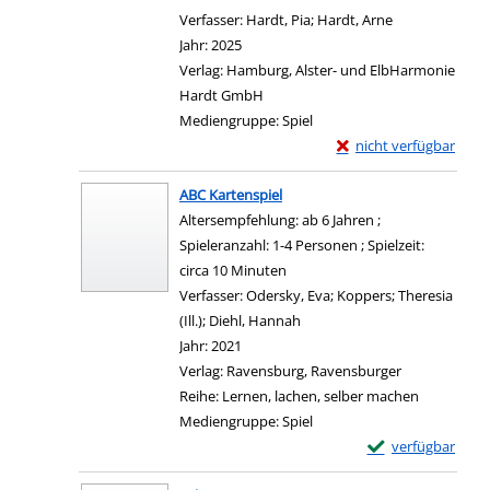
Verfasser:
Hardt, Pia
;
Hardt, Arne
Suche nach di
Jahr:
2025
Verlag:
Hamburg, Alster- und ElbHarmonie
Hardt GmbH
Mediengruppe:
Spiel
Exemplar-Details von L
nicht verfügbar
Zum Download von exter
ABC Kartenspiel
Altersempfehlung: ab 6 Jahren ;
Spieleranzahl: 1-4 Personen ; Spielzeit:
circa 10 Minuten
Verfasser:
Odersky, Eva
;
Koppers; Theresia
(Ill.)
;
Diehl, Hannah
Suche nach diesem Verfasser
Jahr:
2021
Verlag:
Ravensburg, Ravensburger
Reihe:
Lernen, lachen, selber machen
Mediengruppe:
Spiel
Exemplar-Details 
verfügbar
Zum Download von e