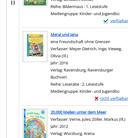
Reihe:
Bildermaus : 1. Lesestufe
Mediengruppe:
Kinder- und Jugendbü
Exemplar-Details
verfügbar
Zum Download von e
Meral und Jana
eine Freundschaft ohne Grenzen
Verfasser:
Meyer-Dietrich, Inge
;
Vieweg,
Olivia (Ill.)
Suche nach diesem Verfasser
Jahr:
2016
Verlag:
Ravensburg, Ravensburger
Buchverl.
Reihe:
Leserabe : 2. Lesestufe
Mediengruppe:
Kinder- und Jugendbü
Exemplar-Details von 
nicht verfügbar
Zum Download von exter
20.000 Meilen unter dem Meer
Verfasser:
Verne, Jules
;
Zöller, Markus (Ill.)
Suche 
Jahr:
2012
Verlag:
Würzburg, Arena