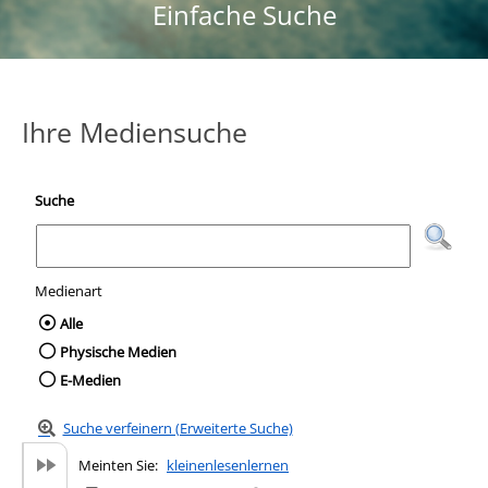
Einfache Suche
Ihre Mediensuche
Suche
Medienart
Wählen Sie die Medienart nach der Sie suc
Alle
Physische Medien
E-Medien
Suche verfeinern (Erweiterte Suche)
Meinten Sie:
kleinenlesenlernen