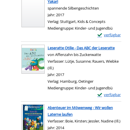
Yakari
spannende Silbengeschichten
Suche nach diesem Verfasser
Jahr:
2017
Verlag:
Stuttgart, Kids & Concepts
Mediengruppe:
Kinder- und Jugendbü
Exemplar-Details 
verfügbar
Zum Download von e
Leseratte Otilie - Das ABC der Leseratte
von Affenzahn bis Zuckerwatte
Verfasser:
Lütje, Susanne
;
Rauers, Wiebke
(Ill.)
Suche nach diesem Verfasser
Jahr:
2017
Verlag:
Hamburg, Oetinger
Mediengruppe:
Kinder- und Jugendbü
Exemplar-Details 
verfügbar
Zum Download von e
Abenteuer im Möwenweg - Wir wollen
Laterne laufen
Verfasser:
Boie, Kirsten
;
Jessler, Nadine (Ill.)
Suche
Jahr:
2014