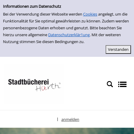
Einfache Suche
zur Navigation springen
zum Inhalt springen
Zu den Suchfiltern springen
Zur Trefferliste springen
Informationen zum Datenschutz
Bei der Verwendung dieser Webseite werden
Cookies
angelegt, um die
Funktionalität für Sie optimal gewährleisten zu können. Zudem werden
personenbezogene Daten erhoben und genutzt. Bitte beachten Sie
hierzu unsere allgemeine
Datenschutzerklär1ung
. Mit der weiteren
Nutzung stimmen Sie diesen Bedingungen zu.
anmelden
|
Sprache auswählen