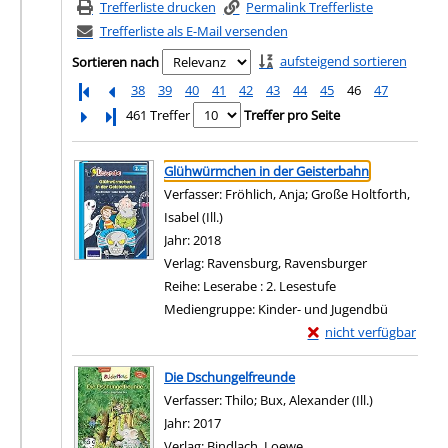
Trefferliste drucken
Permalink Trefferliste
Trefferliste als E-Mail versenden
aufsteigend sortieren
Sortieren nach
38
39
40
41
42
43
44
45
46
47
Letzte Seite
461 Treffer
Treffer pro Seite
Suchergebnis
Zu den Suchfiltern springen
Glühwürmchen in der Geisterbahn
Verfasser:
Fröhlich, Anja
;
Große Holtforth,
Isabel (Ill.)
Suche nach diesem Verfasser
Jahr:
2018
Verlag:
Ravensburg, Ravensburger
Reihe:
Leserabe : 2. Lesestufe
Mediengruppe:
Kinder- und Jugendbü
Exemplar-Details von
nicht verfügbar
Zum Download von exter
Die Dschungelfreunde
Verfasser:
Thilo
;
Bux, Alexander (Ill.)
Suche nach 
Jahr:
2017
Verlag:
Bindlach, Loewe