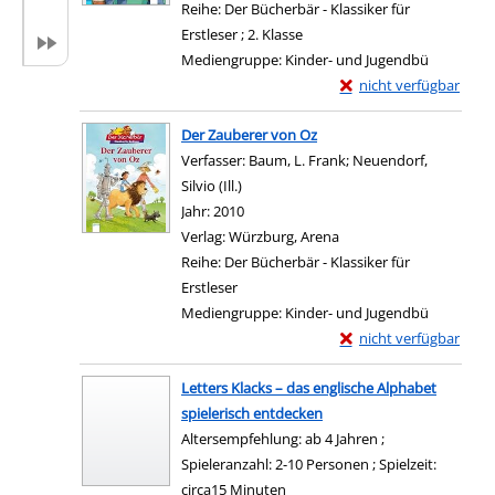
Reihe:
Der Bücherbär - Klassiker für
Erstleser ; 2. Klasse
Mediengruppe:
Kinder- und Jugendbü
Exemplar-Details von 
nicht verfügbar
Zum Download von exter
Der Zauberer von Oz
Verfasser:
Baum, L. Frank
;
Neuendorf,
Silvio (Ill.)
Suche nach diesem Verfasser
Jahr:
2010
Verlag:
Würzburg, Arena
Reihe:
Der Bücherbär - Klassiker für
Erstleser
Mediengruppe:
Kinder- und Jugendbü
Exemplar-Details von 
nicht verfügbar
Zum Download von exter
Letters Klacks – das englische Alphabet
spielerisch entdecken
Altersempfehlung: ab 4 Jahren ;
Spieleranzahl: 2-10 Personen ; Spielzeit:
circa15 Minuten