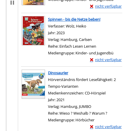
Exemplar-Details von 
nicht verfügbar
Zum Download von exter
Spinnen - bis die Netze beben!
Verfasser:
Wolz, Heiko
Suche nach diesem Verfas
Jahr:
2023
Verlag:
Hamburg, Carlsen
Reihe:
Einfach Lesen Lernen
Mediengruppe:
Kinder- und Jugendbü
Exemplar-Details von S
nicht verfügbar
Zum Download von exter
Dinosaurier
Hörverständnis fördert Lesefähigkeit: 2
Tempo-Varianten
Suche nach diesem Verfasser
Medienkennzeichen:
CD-Hörspiel
Jahr:
2021
Verlag:
Hamburg, JUMBO
Reihe:
Wieso ? Weshalb ? Warum ?
Mediengruppe:
Hörbücher
Exemplar-Details von 
nicht verfügbar