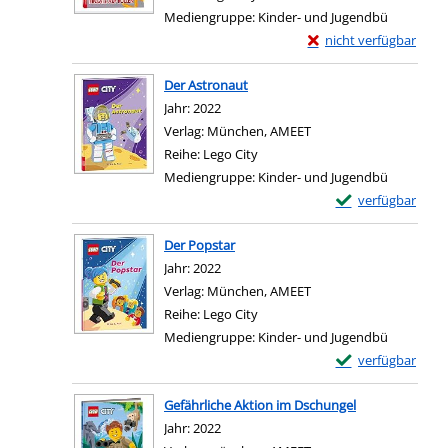
Mediengruppe:
Kinder- und Jugendbü
Exemplar-Details von E
nicht verfügbar
Zum Download von exter
Der Astronaut
Suche nach diesem Verfasser
Jahr:
2022
Verlag:
München, AMEET
Reihe:
Lego City
Mediengruppe:
Kinder- und Jugendbü
Exemplar-Details
verfügbar
Zum Download von e
Der Popstar
Suche nach diesem Verfasser
Jahr:
2022
Verlag:
München, AMEET
Reihe:
Lego City
Mediengruppe:
Kinder- und Jugendbü
Exemplar-Details
verfügbar
Zum Download von e
Gefährliche Aktion im Dschungel
Suche nach diesem Verfasser
Jahr:
2022