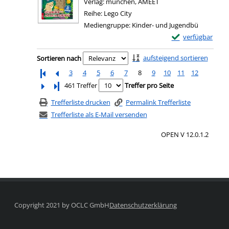
Verlag:
münchen, AMEET
Reihe:
Lego City
Mediengruppe:
Kinder- und Jugendbü
Exemplar-Details 
verfügbar
Zum Download von e
Zu den Suchfiltern springen
aufsteigend sortieren
Sortieren nach
3
4
5
6
7
8
9
10
11
12
Letzte Seite
461 Treffer
Treffer pro Seite
Trefferliste drucken
Permalink Trefferliste
Trefferliste als E-Mail versenden
OPEN V 12.0.1.2
Copyright 2021 by OCLC GmbH
Datenschutzerklärung