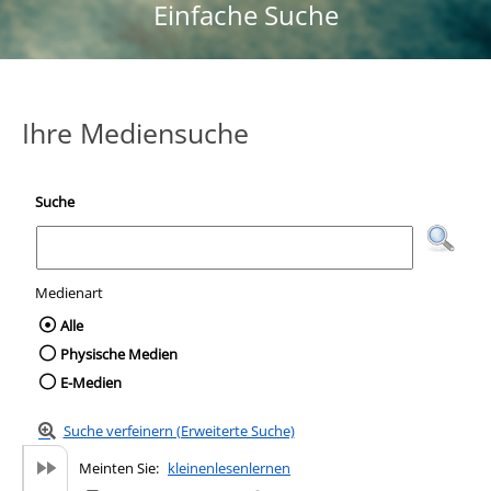
Einfache Suche
Ihre Mediensuche
Suche
Medienart
Wählen Sie die Medienart nach der Sie suc
Alle
Physische Medien
E-Medien
Suche verfeinern (Erweiterte Suche)
Meinten Sie:
kleinenlesenlernen