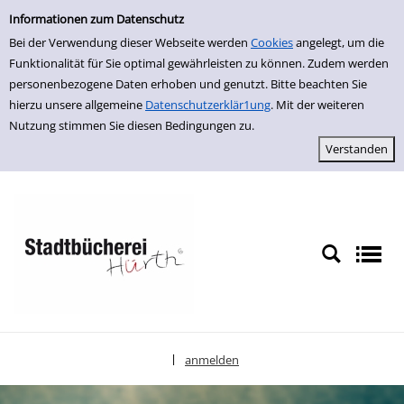
Einfache Suche
zur Navigation springen
zum Inhalt springen
Zu den Suchfiltern springen
Zur Trefferliste springen
Informationen zum Datenschutz
Bei der Verwendung dieser Webseite werden
Cookies
angelegt, um die
Funktionalität für Sie optimal gewährleisten zu können. Zudem werden
personenbezogene Daten erhoben und genutzt. Bitte beachten Sie
hierzu unsere allgemeine
Datenschutzerklär1ung
. Mit der weiteren
Nutzung stimmen Sie diesen Bedingungen zu.
anmelden
|
Sprache auswählen