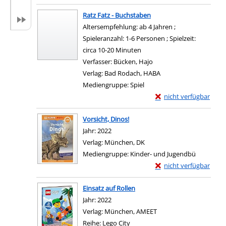
Zum Download von exter
Ratz Fatz - Buchstaben
Altersempfehlung: ab 4 Jahren ;
Spieleranzahl: 1-6 Personen ; Spielzeit:
circa 10-20 Minuten
Verfasser:
Bücken, Hajo
Suche nach diesem Verf
Verlag:
Bad Rodach, HABA
Mediengruppe:
Spiel
Exemplar-Details von 
nicht verfügbar
Zum Download von exter
Vorsicht, Dinos!
Suche nach diesem Verfasser
Jahr:
2022
Verlag:
München, DK
Mediengruppe:
Kinder- und Jugendbü
Exemplar-Details von V
nicht verfügbar
Zum Download von exter
Einsatz auf Rollen
Suche nach diesem Verfasser
Jahr:
2022
Verlag:
München, AMEET
Reihe:
Lego City