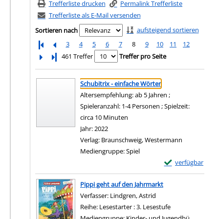
Trefferliste drucken
Permalink Trefferliste
Trefferliste als E-Mail versenden
aufsteigend sortieren
Sortieren nach
3
4
5
6
7
8
9
10
11
12
Letzte Seite
461 Treffer
Treffer pro Seite
Suchergebnis
Zu den Suchfiltern springen
Schubitrix - einfache Wörter
Altersempfehlung: ab 5 Jahren ;
Spieleranzahl: 1-4 Personen ; Spielzeit:
circa 10 Minuten
Suche nach diesem Verfasser
Jahr:
2022
Verlag:
Braunschweig, Westermann
Mediengruppe:
Spiel
Exemplar-Details 
verfügbar
Zum Download von e
Pippi geht auf den Jahrmarkt
Verfasser:
Lindgren, Astrid
Suche nach diesem Ve
Reihe:
Lesestarter : 3. Lesestufe
Mediengruppe:
Kinder- und Jugendbü