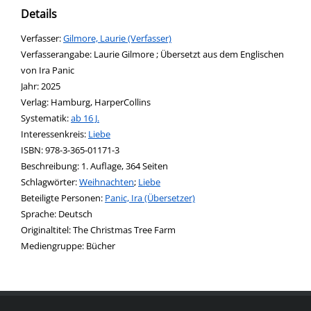
Details
Verfasser:
Suche nach diesem Verfasser
Gilmore, Laurie (Verfasser)
Verfasserangabe:
Laurie Gilmore ; Übersetzt aus dem Englischen
von Ira Panic
Jahr:
2025
Verlag:
Hamburg, HarperCollins
opens in new tab
Diesen Link in neuem Tab öffnen
Systematik:
Suche nach dieser Systematik
ab 16 J.
Interessenkreis:
Suche nach diesem Interessenskreis
Liebe
ISBN:
978-3-365-01171-3
Beschreibung:
1. Auflage, 364 Seiten
Schlagwörter:
Weihnachten
;
Liebe
Beteiligte Personen:
Suche nach dieser Beteiligten Person
Panic, Ira (Übersetzer)
Sprache:
Deutsch
Originaltitel:
The Christmas Tree Farm
Mediengruppe:
Bücher