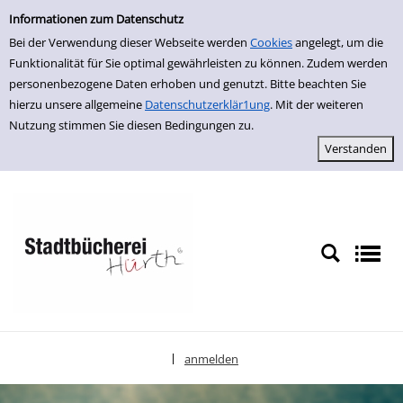
Einfache Suche
zur Navigation springen
zum Inhalt springen
Zur Detailanzeige springen
Informationen zum Datenschutz
Bei der Verwendung dieser Webseite werden
Cookies
angelegt, um die
Funktionalität für Sie optimal gewährleisten zu können. Zudem werden
personenbezogene Daten erhoben und genutzt. Bitte beachten Sie
hierzu unsere allgemeine
Datenschutzerklär1ung
. Mit der weiteren
Nutzung stimmen Sie diesen Bedingungen zu.
anmelden
|
Sprache auswählen