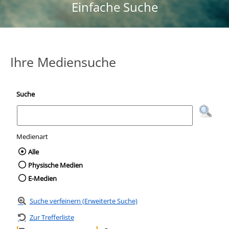
Einfache Suche
Ihre Mediensuche
Suche
Medienart
Wählen Sie die Medienart nach der Sie suc
Alle
Physische Medien
E-Medien
Suche verfeinern (Erweiterte Suche)
Zur Trefferliste