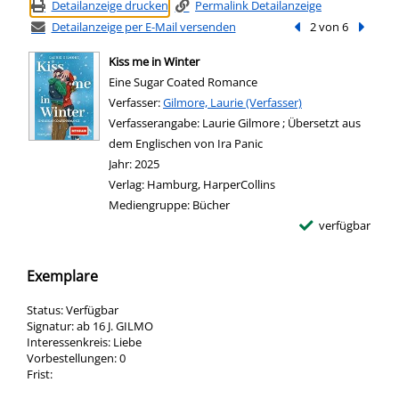
Detailanzeige drucken
Permalink Detailanzeige
Detailanzeige per E-Mail versenden
Vorheriger Treffer
2 von 6
Nächste
Kiss me in Winter
Eine Sugar Coated Romance
Verfasser:
Suche nach diesem Verfasser
Gilmore, Laurie (Verfasser)
Verfasserangabe:
Laurie Gilmore ; Übersetzt aus
dem Englischen von Ira Panic
Jahr:
2025
Verlag:
Hamburg, HarperCollins
Mediengruppe:
Bücher
verfügbar
Exemplare
Status:
Verfügbar
Signatur:
ab 16 J. GILMO
Interessenkreis:
Liebe
Vorbestellungen:
0
Frist: