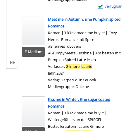
Exemplar-Details 
verfügbar
Zum Download von e
Meet me in Autumn. Eine Pumpkin spiced
Romance
Roman | TikTok made me buy it! | Cozy
Herbst-Romance mit Spice |
#EnemiesToLovers |
E-Medium
#GrumpyMeetsSunshine | Am besten mit
Pumpkin Spiced Latte lesen
Verfasser:
Gilmore,
Laurie
Suche nach diesem Ve
Jahr:
2024
Verlag:
HarperCollins eBook
Mediengruppe:
Onleihe
Zum 
Kiss me in Winter. Eine sugar coated
Romance
Roman | TikTok made me buy it |
Wintergefühle von der SPIEGEL-
Bestsellerautorin Laurie Gilmore