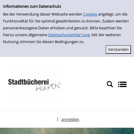
Einfache Suche
zur Navigation springen
zum Inhalt springen
Zu den Suchfiltern springen
Zur Trefferliste springen
Informationen zum Datenschutz
Bei der Verwendung dieser Webseite werden
Cookies
angelegt, um die
Funktionalität für Sie optimal gewährleisten zu können. Zudem werden
personenbezogene Daten erhoben und genutzt. Bitte beachten Sie
hierzu unsere allgemeine
Datenschutzerklär1ung
. Mit der weiteren
Nutzung stimmen Sie diesen Bedingungen zu.
anmelden
|
Sprache auswählen