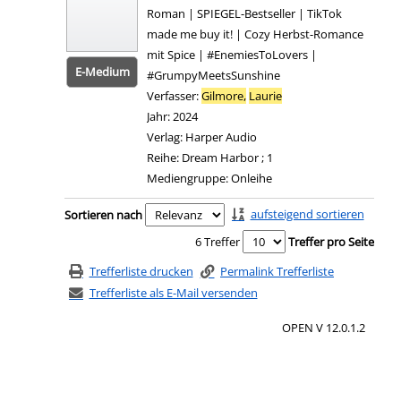
Roman | SPIEGEL-Bestseller | TikTok
made me buy it! | Cozy Herbst-Romance
mit Spice | #EnemiesToLovers |
E-Medium
#GrumpyMeetsSunshine
Verfasser:
Gilmore,
Laurie
Suche nach diesem Ve
Jahr:
2024
Verlag:
Harper Audio
Reihe:
Dream Harbor ; 1
Mediengruppe:
Onleihe
Zum 
Zu den Suchfiltern springen
aufsteigend sortieren
Sortieren nach
6 Treffer
Treffer pro Seite
Trefferliste drucken
Permalink Trefferliste
Trefferliste als E-Mail versenden
OPEN V 12.0.1.2