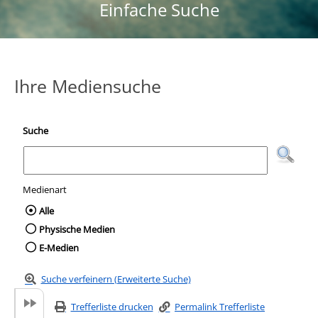
Einfache Suche
Ihre Mediensuche
Suche
Medienart
Wählen Sie die Medienart nach der Sie suc
Alle
Physische Medien
E-Medien
Suche verfeinern (Erweiterte Suche)
Trefferliste drucken
Permalink Trefferliste