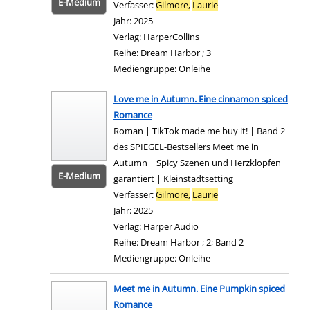
E-Medium
Verfasser:
Gilmore,
Laurie
Suche nach diesem Ve
Jahr:
2025
Verlag:
HarperCollins
Reihe:
Dream Harbor ; 3
Mediengruppe:
Onleihe
Zum 
Love me in Autumn. Eine cinnamon spiced
Romance
Roman | TikTok made me buy it! | Band 2
des SPIEGEL-Bestsellers Meet me in
Autumn | Spicy Szenen und Herzklopfen
E-Medium
garantiert | Kleinstadtsetting
Verfasser:
Gilmore,
Laurie
Suche nach diesem Ve
Jahr:
2025
Verlag:
Harper Audio
Reihe:
Dream Harbor ; 2; Band 2
Mediengruppe:
Onleihe
Zum 
Meet me in Autumn. Eine Pumpkin spiced
Romance