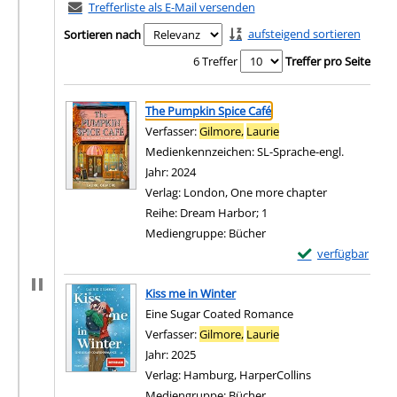
Trefferliste als E-Mail versenden
aufsteigend sortieren
Sortieren nach
6 Treffer
Treffer pro Seite
Suchergebnis
Zu den Suchfiltern springen
The Pumpkin Spice Café
Verfasser:
Gilmore,
Laurie
Suche nach diesem Ve
Medienkennzeichen:
SL-Sprache-engl.
Jahr:
2024
Verlag:
London, One more chapter
Reihe:
Dream Harbor; 1
Mediengruppe:
Bücher
Exemplar-Details
verfügbar
Zum Download von e
Kiss me in Winter
Eine Sugar Coated Romance
Verfasser:
Gilmore,
Laurie
Suche nach diesem Ve
Jahr:
2025
Verlag:
Hamburg, HarperCollins
Mediengruppe:
Bücher