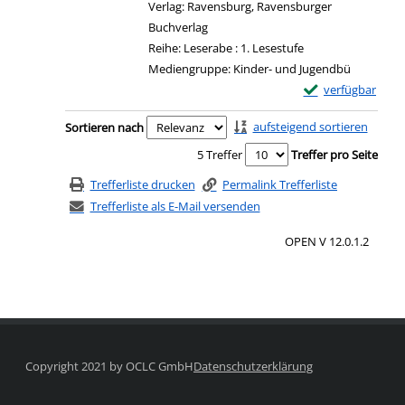
Verlag:
Ravensburg, Ravensburger
Buchverlag
Reihe:
Leserabe : 1. Lesestufe
Mediengruppe:
Kinder- und Jugendbü
Exemplar-Details 
verfügbar
Zum Download von e
Zu den Suchfiltern springen
aufsteigend sortieren
Sortieren nach
5 Treffer
Treffer pro Seite
Trefferliste drucken
Permalink Trefferliste
Trefferliste als E-Mail versenden
OPEN V 12.0.1.2
Copyright 2021 by OCLC GmbH
Datenschutzerklärung