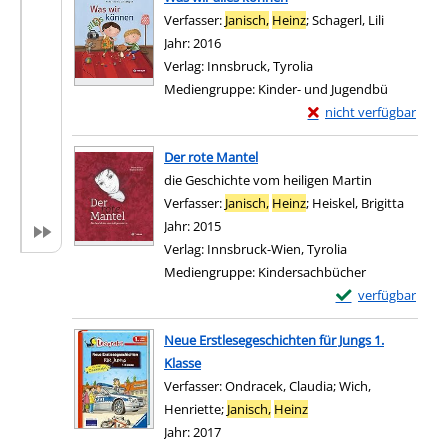
Verfasser:
Janisch,
Heinz
;
Schagerl, Lili
Suche nach
Jahr:
2016
Verlag:
Innsbruck, Tyrolia
Mediengruppe:
Kinder- und Jugendbü
Exemplar-Details von 
nicht verfügbar
Zum Download von exter
Der rote Mantel
die Geschichte vom heiligen Martin
Verfasser:
Janisch,
Heinz
;
Heiskel, Brigitta
Suche 
Jahr:
2015
Verlag:
Innsbruck-Wien, Tyrolia
Mediengruppe:
Kindersachbücher
Exemplar-Details 
verfügbar
Zum Download von e
Neue Erstlesegeschichten für Jungs 1.
Klasse
Verfasser:
Ondracek, Claudia
;
Wich,
Henriette
;
Janisch,
Heinz
Suche nach diesem Ver
Jahr:
2017