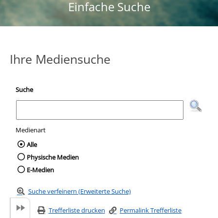
Einfache Suche
Ihre Mediensuche
Suche
Medienart
Wählen Sie die Medienart nach der Sie suc
Alle
Physische Medien
E-Medien
Suche verfeinern (Erweiterte Suche)
Trefferliste drucken
Permalink Trefferliste