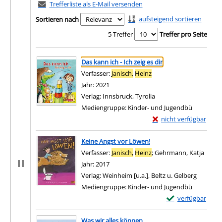
Trefferliste als E-Mail versenden
aufsteigend sortieren
Sortieren nach
5 Treffer
Treffer pro Seite
Suchergebnis
Zu den Suchfiltern springen
Das kann ich - Ich zeig es dir
Verfasser:
Janisch,
Heinz
Suche nach diesem Verf
Jahr:
2021
Verlag:
Innsbruck, Tyrolia
Mediengruppe:
Kinder- und Jugendbü
Exemplar-Details von Da
nicht verfügbar
Zum Download von exter
Keine Angst vor Löwen!
Verfasser:
Janisch,
Heinz
;
Gehrmann, Katja
Suche
Jahr:
2017
Verlag:
Weinheim [u.a.], Beltz u. Gelberg
Mediengruppe:
Kinder- und Jugendbü
Exemplar-Details 
verfügbar
Zum Download von e
Was wir alles können