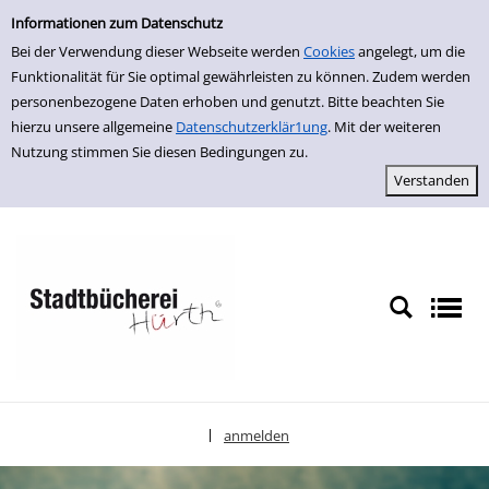
Einfache Suche
zur Navigation springen
zum Inhalt springen
Zu den Suchfiltern springen
Zur Trefferliste springen
Informationen zum Datenschutz
Bei der Verwendung dieser Webseite werden
Cookies
angelegt, um die
Funktionalität für Sie optimal gewährleisten zu können. Zudem werden
personenbezogene Daten erhoben und genutzt. Bitte beachten Sie
hierzu unsere allgemeine
Datenschutzerklär1ung
. Mit der weiteren
Nutzung stimmen Sie diesen Bedingungen zu.
anmelden
|
Sprache auswählen