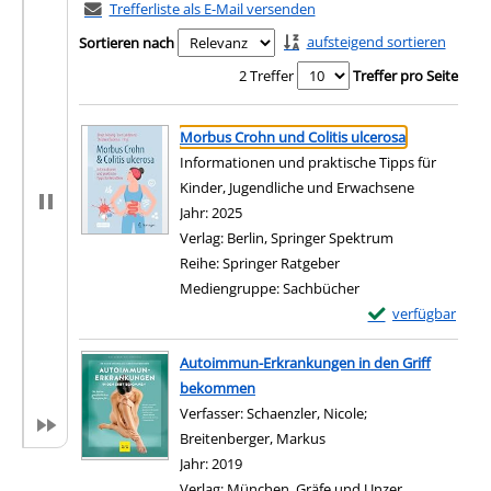
Trefferliste als E-Mail versenden
aufsteigend sortieren
Sortieren nach
2 Treffer
Treffer pro Seite
Suchergebnis
Zu den Suchfiltern springen
Morbus Crohn und Colitis ulcerosa
Informationen und praktische Tipps für
Kinder, Jugendliche und Erwachsene
Suche nach diesem Verfasser
Jahr:
2025
Verlag:
Berlin, Springer Spektrum
Reihe:
Springer Ratgeber
Mediengruppe:
Sachbücher
Exemplar-Details 
verfügbar
Zum Download von e
Autoimmun-Erkrankungen in den Griff
bekommen
Verfasser:
Schaenzler, Nicole
;
Breitenberger, Markus
Suche nach diesem Verfa
Jahr:
2019
Verlag:
München, Gräfe und Unzer