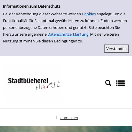
Einfache Suche
zur Navigation springen
zum Inhalt springen
Zu den Suchfiltern springen
Zur Trefferliste springen
Informationen zum Datenschutz
Bei der Verwendung dieser Webseite werden
Cookies
angelegt, um die
Funktionalität für Sie optimal gewährleisten zu können. Zudem werden
personenbezogene Daten erhoben und genutzt. Bitte beachten Sie
hierzu unsere allgemeine
Datenschutzerklär1ung
. Mit der weiteren
Nutzung stimmen Sie diesen Bedingungen zu.
anmelden
|
Sprache auswählen