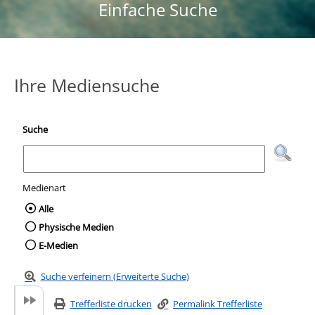
Einfache Suche
Ihre Mediensuche
Suche
Medienart
Wählen Sie die Medienart nach der Sie suc
Alle
Physische Medien
E-Medien
Suche verfeinern (Erweiterte Suche)
Trefferliste drucken
Permalink Trefferliste