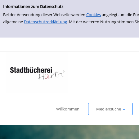
Einfache Suche
zur Navigation springen
zum Inhalt springen
Zur Detailanzeige springen
Informationen zum Datenschutz
Bei der Verwendung dieser Webseite werden
Cookies
angelegt, um die Fu
allgemeine
Datenschutzerklär1ung
. Mit der weiteren Nutzung stimmen Si
Willkommen
Mediensuche