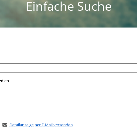
Einfache Suche
nach der Sie suchen wollen.
edien
Detailanzeige per E-Mail versenden