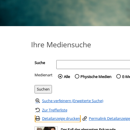
Ihre Mediensuche
Suche
Medienart
Wählen Sie die Medienart 
Alle
Physische Medien
E-M
Suche verfeinern (Erweiterte Suche)
Zur Trefferliste
Detailanzeige drucken
Permalink Detailanzeige
Der Fall der eleganten Eskapade