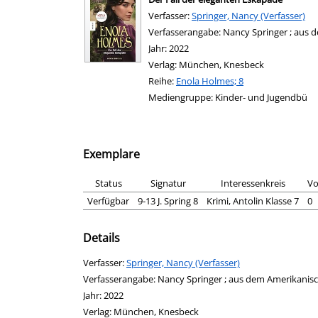
Verfasser:
Suche nach diesem Verfasser
Springer, Nancy (Verfasser)
Verfasserangabe:
Nancy Springer ; aus
Jahr:
2022
Verlag:
München, Knesbeck
Reihe:
Enola Holmes; 8
Mediengruppe:
Kinder- und Jugendbü
Exemplare
Status
Signatur
Interessenkreis
Vo
Verfügbar
9-13 J. Spring 8
Krimi, Antolin Klasse 7
0
Details
Verfasser:
Suche nach diesem Verfasser
Springer, Nancy (Verfasser)
Verfasserangabe:
Nancy Springer ; aus dem Amerikani
Jahr:
2022
Verlag:
München, Knesbeck