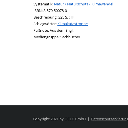
opens in new tab
Diesen Link in neuem Tab öffnen
Systematik:
Suche nach dieser Systematik
Natur / Naturschutz / Klimawandel
Suche nach diesem Interessenskreis
ISBN:
3-570-50078-0
Beschreibung:
325 S. : Ill.
Schlagwörter:
Klimakatastrophe
Suche nach dieser Beteiligten Person
Fußnote:
Aus dem Engl.
Mediengruppe:
Sachbücher
Copyright 2021 by OCLC GmbH
Datenschutzerklärun