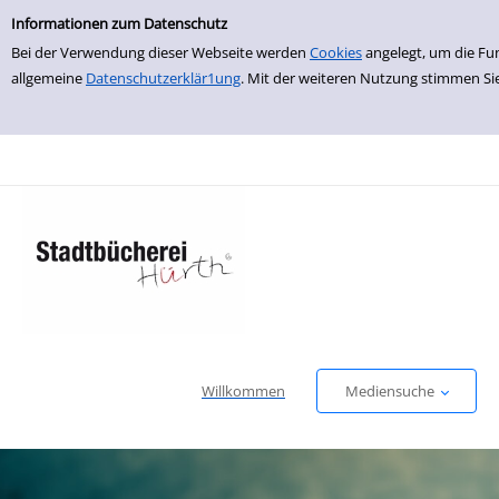
Einfache Suche
zur Navigation springen
zum Inhalt springen
Zur Detailanzeige springen
Informationen zum Datenschutz
Bei der Verwendung dieser Webseite werden
Cookies
angelegt, um die Fu
allgemeine
Datenschutzerklär1ung
. Mit der weiteren Nutzung stimmen Si
Willkommen
Mediensuche