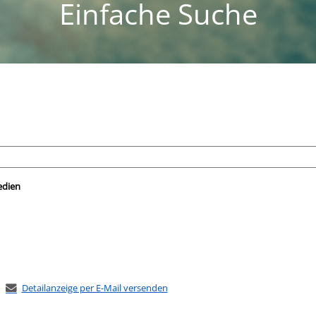
Einfache Suche
nach der Sie suchen wollen.
edien
Detailanzeige per E-Mail versenden