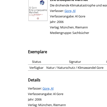
Die drohende Klimakatastrophe und wa
Verfasser:
Suche nach diesem Verfasser
Gore, Al
Verfasserangabe:
Al Gore
Jahr:
2006
Verlag:
München, Riemann
Mediengruppe:
Sachbücher
Exemplare
Status
Signatur
Verfügbar
Natur / Naturschutz / Klimawandel Gore
Details
Verfasser:
Suche nach diesem Verfasser
Gore, Al
Verfasserangabe:
Al Gore
Jahr:
2006
Verlag:
München, Riemann