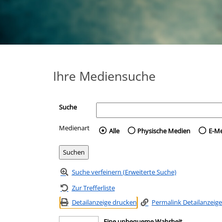
Ihre Mediensuche
Suche
Medienart
Wählen Sie die Medienart 
Alle
Physische Medien
E-M
Suche verfeinern (Erweiterte Suche)
Zur Trefferliste
Detailanzeige drucken
Permalink Detailanzeige
Eine unbequeme Wahrheit