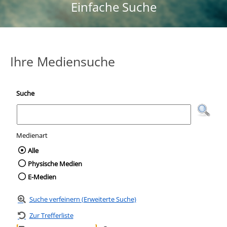
Einfache Suche
Ihre Mediensuche
Suche
Medienart
Wählen Sie die Medienart nach der Sie suc
Alle
Physische Medien
E-Medien
Suche verfeinern (Erweiterte Suche)
Zur Trefferliste