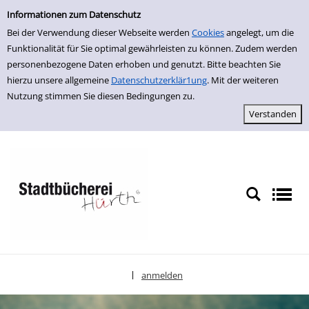
Einfache Suche
zur Navigation springen
zum Inhalt springen
Zur Detailanzeige springen
Informationen zum Datenschutz
Bei der Verwendung dieser Webseite werden
Cookies
angelegt, um die
Funktionalität für Sie optimal gewährleisten zu können. Zudem werden
personenbezogene Daten erhoben und genutzt. Bitte beachten Sie
hierzu unsere allgemeine
Datenschutzerklär1ung
. Mit der weiteren
Nutzung stimmen Sie diesen Bedingungen zu.
anmelden
|
Sprache auswählen