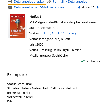
Detailanzeige drucken
Permalink Detailanzeige
Detailanzeige per E-Mail versenden
Vorheriger Treffer
4 von 15
Nächste
Heißzeit
Mit Vollgas in die Klimakatastrophe - und wie wir
auf die Bremse treten
Verfasser:
Suche nach diesem Verfasser
Latif, Mojib (Verfasser)
Verfasserangabe:
Mojib Latif
Jahr:
2020
Verlag:
Freiburg im Breisgau, Herder
Mediengruppe:
Sachbücher
verfügbar
Exemplare
Status:
Verfügbar
Signatur:
Natur / Naturschutz / Klimawandel Latif
Interessenkreis:
Vorbestellungen:
0
Frist: