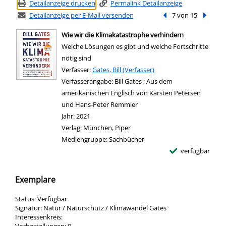
Detailanzeige drucken
Permalink Detailanzeige
Detailanzeige per E-Mail versenden
Vorheriger Treffer
7 von 15
Nächste
Wie wir die Klimakatastrophe verhindern
Welche Lösungen es gibt und welche Fortschritte
nötig sind
Verfasser:
Suche nach diesem Verfasser
Gates, Bill (Verfasser)
Verfasserangabe:
Bill Gates ; Aus dem
amerikanischen Englisch von Karsten Petersen
und Hans-Peter Remmler
Jahr:
2021
Verlag:
München, Piper
Mediengruppe:
Sachbücher
verfügbar
Exemplare
Status:
Verfügbar
Signatur:
Natur / Naturschutz / Klimawandel Gates
Interessenkreis: