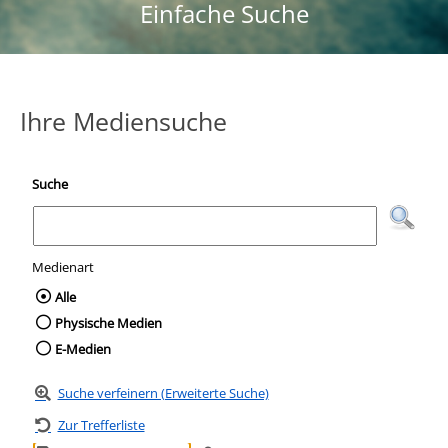
Einfache Suche
Ihre Mediensuche
Suche
Medienart
Wählen Sie die Medienart nach der Sie suc
Alle
Physische Medien
E-Medien
Suche verfeinern (Erweiterte Suche)
Zur Trefferliste