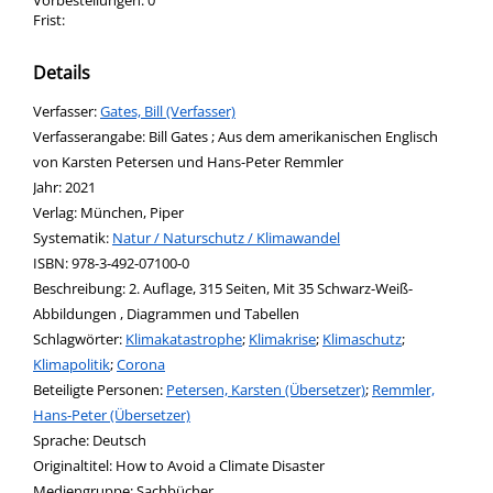
Vorbestellungen:
0
Frist:
Details
Verfasser:
Suche nach diesem Verfasser
Gates, Bill (Verfasser)
Verfasserangabe:
Bill Gates ; Aus dem amerikanischen Englisch
von Karsten Petersen und Hans-Peter Remmler
Jahr:
2021
Verlag:
München, Piper
opens in new tab
Diesen Link in neuem Tab öffnen
Systematik:
Suche nach dieser Systematik
Natur / Naturschutz / Klimawandel
Suche nach diesem Interessenskreis
ISBN:
978-3-492-07100-0
Beschreibung:
2. Auflage, 315 Seiten, Mit 35 Schwarz-Weiß-
Abbildungen , Diagrammen und Tabellen
Schlagwörter:
Klimakatastrophe
;
Klimakrise
;
Klimaschutz
;
Klimapolitik
;
Corona
Beteiligte Personen:
Suche nach dieser Beteiligten Person
Petersen, Karsten (Übersetzer)
;
Remmler,
Hans-Peter (Übersetzer)
Sprache:
Deutsch
Originaltitel:
How to Avoid a Climate Disaster
Mediengruppe:
Sachbücher