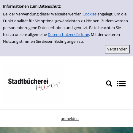
Einfache Suche
zur Navigation springen
zum Inhalt springen
Zur Detailanzeige springen
Informationen zum Datenschutz
Bei der Verwendung dieser Webseite werden
Cookies
angelegt, um die
Funktionalität für Sie optimal gewährleisten zu können. Zudem werden
personenbezogene Daten erhoben und genutzt. Bitte beachten Sie
hierzu unsere allgemeine
Datenschutzerklär1ung
. Mit der weiteren
Nutzung stimmen Sie diesen Bedingungen zu.
anmelden
|
Sprache auswählen