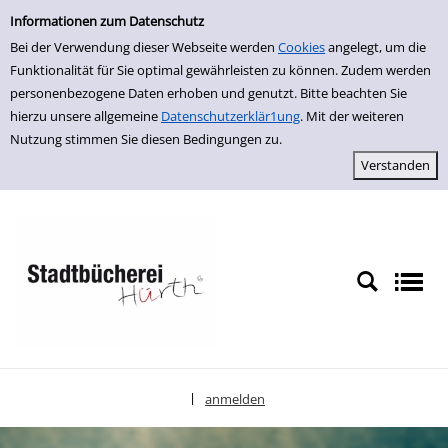
Einfache Suche
zur Navigation springen
zum Inhalt springen
Zur Detailanzeige springen
Informationen zum Datenschutz
Bei der Verwendung dieser Webseite werden
Cookies
angelegt, um die
Funktionalität für Sie optimal gewährleisten zu können. Zudem werden
personenbezogene Daten erhoben und genutzt. Bitte beachten Sie
hierzu unsere allgemeine
Datenschutzerklär1ung
. Mit der weiteren
Nutzung stimmen Sie diesen Bedingungen zu.
anmelden
|
Sprache auswählen