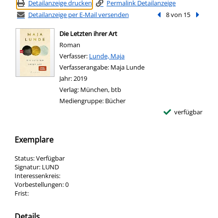
Detailanzeige drucken
Permalink Detailanzeige
Detailanzeige per E-Mail versenden
Vorheriger Treffer
8 von 15
Nächste
Die Letzten ihrer Art
Roman
Verfasser:
Suche nach diesem Verfasser
Lunde, Maja
Verfasserangabe:
Maja Lunde
Jahr:
2019
Verlag:
München, btb
Mediengruppe:
Bücher
verfügbar
Exemplare
Status:
Verfügbar
Signatur:
LUND
Interessenkreis:
Vorbestellungen:
0
Frist:
Details