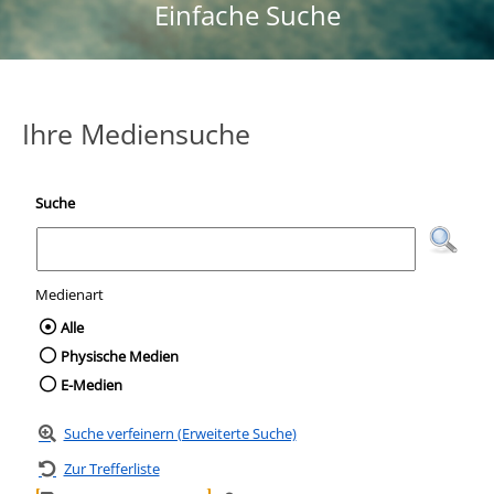
Einfache Suche
Ihre Mediensuche
Suche
Medienart
Wählen Sie die Medienart nach der Sie suc
Alle
Physische Medien
E-Medien
Suche verfeinern (Erweiterte Suche)
Zur Trefferliste