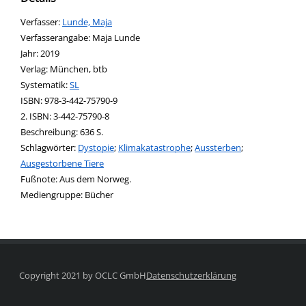
Verfasser:
Suche nach diesem Verfasser
Lunde, Maja
Verfasserangabe:
Maja Lunde
Jahr:
2019
Verlag:
München, btb
opens in new tab
Diesen Link in neuem Tab öffnen
Systematik:
Suche nach dieser Systematik
SL
Suche nach diesem Interessenskreis
ISBN:
978-3-442-75790-9
2. ISBN:
3-442-75790-8
Beschreibung:
636 S.
Schlagwörter:
Dystopie
;
Klimakatastrophe
;
Aussterben
;
Ausgestorbene Tiere
Suche nach dieser Beteiligten Person
Fußnote:
Aus dem Norweg.
Mediengruppe:
Bücher
Copyright 2021 by OCLC GmbH
Datenschutzerklärung