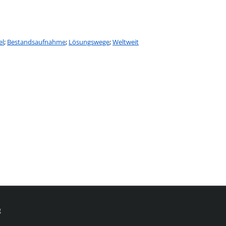
el
;
Bestandsaufnahme
;
Lösungswege
;
Weltweit
g