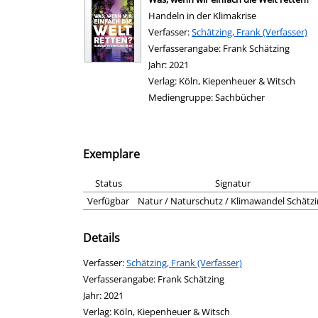
Handeln in der Klimakrise
Verfasser:
Suche nach diesem Verfasser
Schätzing, Frank (Verfasser)
Verfasserangabe:
Frank Schätzing
Jahr:
2021
Verlag:
Köln, Kiepenheuer & Witsch
Mediengruppe:
Sachbücher
Exemplare
Status
Signatur
Verfügbar
Natur / Naturschutz / Klimawandel Schätz
Details
Verfasser:
Suche nach diesem Verfasser
Schätzing, Frank (Verfasser)
Verfasserangabe:
Frank Schätzing
Jahr:
2021
Verlag:
Köln, Kiepenheuer & Witsch