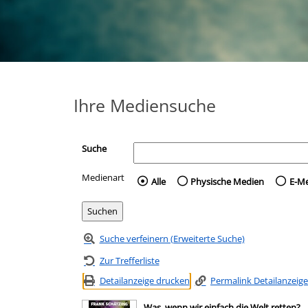
Ihre Mediensuche
Suche
Medienart
Wählen Sie die Medienart 
Alle
Physische Medien
E-M
Suche verfeinern (Erweiterte Suche)
Zur Trefferliste
Detailanzeige drucken
Permalink Detailanzeige
Was, wenn wir einfach die Welt retten?