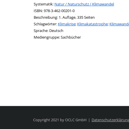
opens in new tab
Diesen Link in neuem Tab öffnen
Systematik:
Suche nach dieser Systematik
Natur / Naturschutz / Klimawandel
Suche nach diesem Interessenskreis
ISBN:
978-3-462-00201-0
Beschreibung:
1. Auflage, 335 Seiten
Schlagwörter:
Klimakrise
;
Klimakatastrophe
;
Klimawand
Suche nach dieser Beteiligten Person
Sprache:
Deutsch
Mediengruppe:
Sachbücher
Copyright 2021 by OCLC GmbH
Datenschutzerklärun