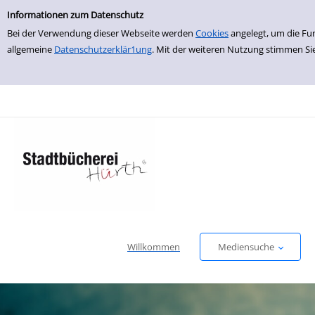
Einfache Suche
zur Navigation springen
zum Inhalt springen
Zur Detailanzeige springen
Informationen zum Datenschutz
Bei der Verwendung dieser Webseite werden
Cookies
angelegt, um die Fu
allgemeine
Datenschutzerklär1ung
. Mit der weiteren Nutzung stimmen Si
Willkommen
Mediensuche