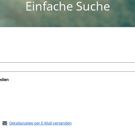
Einfache Suche
nach der Sie suchen wollen.
edien
Detailanzeige per E-Mail versenden