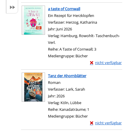
Zum Download von exter
a taste of Cornwall
Ein Rezept für Herzklopfen
Verfasser:
Herzog, Katharina
Suche nach diesem 
Jahr:
Juni 2026
Verlag:
Hamburg, Rowohlt- Taschenbuch-
Verl.
Reihe:
A Taste of Cornwall; 3
Mediengruppe:
Bücher
Exemplar-Details von a
nicht verfügbar
Zum Download von exter
Tanz der Ahornblätter
Roman
Verfasser:
Lark, Sarah
Suche nach diesem Verfas
Jahr:
2026
Verlag:
Köln, Lübbe
Reihe:
Kanadaträume; 1
Mediengruppe:
Bücher
Exemplar-Details von 
nicht verfügbar
Zum Download von exter