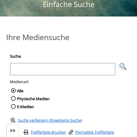
Einfache Suche
Ihre Mediensuche
Suche
Medienart
Wählen Sie die Medienart nach der Sie suc
Alle
Physische Medien
E-Medien
Suche verfeinern (Erweiterte Suche)
Trefferliste drucken
Permalink Trefferliste