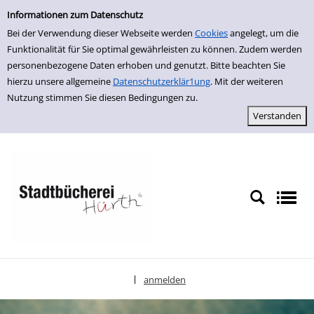
Einfache Suche
zur Navigation springen
zum Inhalt springen
Zu den Suchfiltern springen
Zur Trefferliste springen
Informationen zum Datenschutz
Bei der Verwendung dieser Webseite werden
Cookies
angelegt, um die
Funktionalität für Sie optimal gewährleisten zu können. Zudem werden
personenbezogene Daten erhoben und genutzt. Bitte beachten Sie
hierzu unsere allgemeine
Datenschutzerklär1ung
. Mit der weiteren
Nutzung stimmen Sie diesen Bedingungen zu.
anmelden
|
Sprache auswählen