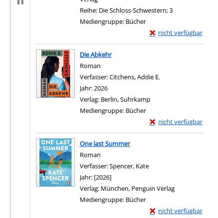
Reihe:
Die Schloss-Schwestern; 3
Mediengruppe:
Bücher
Exemplar-Details von 
nicht verfügbar
Zum Download von exter
Die Abkehr
Roman
Verfasser:
Citchens, Addie E.
Suche nach diesem 
Jahr:
2026
Verlag:
Berlin, Suhrkamp
Mediengruppe:
Bücher
Exemplar-Details von 
nicht verfügbar
Zum Download von exter
One last Summer
Roman
Verfasser:
Spencer, Kate
Suche nach diesem Verf
Jahr:
[2026]
Verlag:
München, Penguin Verlag
Mediengruppe:
Bücher
Exemplar-Details von
nicht verfügbar