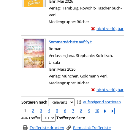
Jahr:
Mai 2026
Verlag:
Hamburg, Rowohlt- Taschenbuch-
Verl.
Mediengruppe:
Bücher
Exemplar-Details von
nicht verfügbar
Zum Download von exter
Sommernächste auf Sylt
Roman
Verfasser:
Jana, Stephanie
;
Kollritsch,
Ursula
Suche nach diesem Verfasser
Jahr:
März 2026
Verlag:
München, Goldmann Verl.
Mediengruppe:
Bücher
Exemplar-Details von 
nicht verfügbar
Zum Download von exter
Zu den Suchfiltern springen
aufsteigend sortieren
Sortieren nach
1
2
3
4
5
6
7
8
9
10
Letzte Seite
494 Treffer
Treffer pro Seite
Trefferliste drucken
Permalink Trefferliste