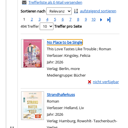
Trefferliste als E-Mail versenden
aufsteigend sortieren
Sortieren nach
1
2
3
4
5
6
7
8
9
10
Letzte Seite
494 Treffer
Treffer pro Seite
Suchergebnis
Zu den Suchfiltern springen
No Place to be Single
This Love Tastes Like Trouble ; Roman
Verfasser:
Kingsley, Felicia
Suche nach diesem Ve
Jahr:
2026
Verlag:
Berlin, more
Mediengruppe:
Bücher
Exemplar-Details von N
nicht verfügbar
Zum Download von exter
Strandhaferkuss
Roman
Verfasser:
Helland, Liv
Suche nach diesem Verfas
Jahr:
2026
Verlag:
Hamburg, Rowohlt- Taschenbuch-
Verlag