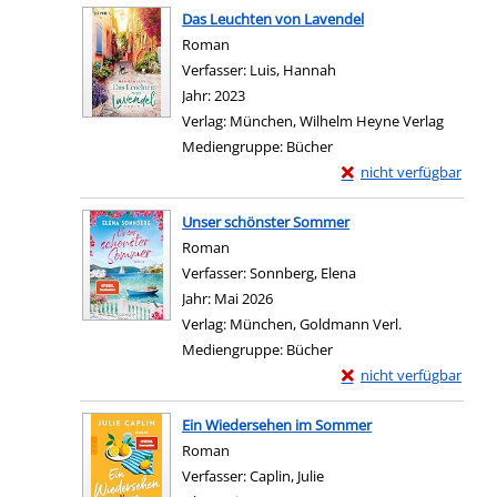
Das Leuchten von Lavendel
Roman
Verfasser:
Luis, Hannah
Suche nach diesem Verf
Jahr:
2023
Verlag:
München, Wilhelm Heyne Verlag
Mediengruppe:
Bücher
Exemplar-Details von 
nicht verfügbar
Zum Download von exter
Unser schönster Sommer
Roman
Verfasser:
Sonnberg, Elena
Suche nach diesem V
Jahr:
Mai 2026
Verlag:
München, Goldmann Verl.
Mediengruppe:
Bücher
Exemplar-Details von
nicht verfügbar
Zum Download von exter
Ein Wiedersehen im Sommer
Roman
Verfasser:
Caplin, Julie
Suche nach diesem Verfas