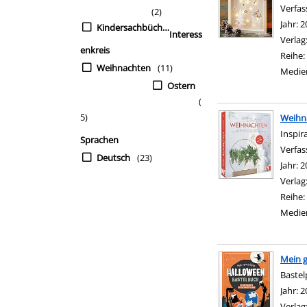
Verfas
(2)
Jahr:
2
Kindersachbücher
Interess
Verlag
enkreis
Reihe:
Weihnachten
(11)
Medie
Ostern
(
5)
Weihn
Inspir
Sprachen
Verfas
Deutsch
(23)
Jahr:
2
Verlag
Reihe:
Medie
Mein g
Bastel
Suche 
Jahr:
2
Verlag