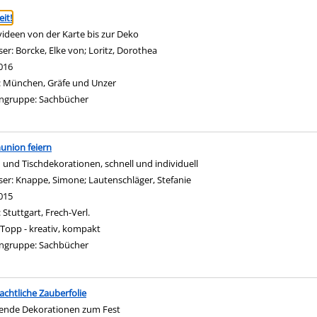
ringen
it!
videen von der Karte bis zur Deko
ser:
Borcke, Elke von
;
Loritz, Dorothea
Suche nach diesem Verfasser
016
:
München, Gräfe und Unzer
ngruppe:
Sachbücher
nion feiern
 und Tischdekorationen, schnell und individuell
ser:
Knappe, Simone
;
Lautenschläger, Stefanie
Suche nach diesem Verfasser
015
:
Stuttgart, Frech-Verl.
Topp - kreativ, kompakt
ngruppe:
Sachbücher
chtliche Zauberfolie
tende Dekorationen zum Fest