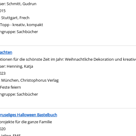
ser:
Schmitt, Gudrun
Suche nach diesem Verfasser
015
:
Stuttgart, Frech
Topp - kreativ, kompakt
ngruppe:
Sachbücher
achten
ationen für die schönste Zeit im Jahr: Weihnachtliche Dekoration und kreativ
ser:
Henning, Katja
Suche nach diesem Verfasser
023
:
München, Christophorus Verlag
Feste feiern
ngruppe:
Sachbücher
ruseliges Halloween Bastelbuch
projekte für die ganze Familie
nach diesem Verfasser
020
:
Igling, EMF