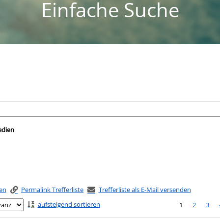
Einfache Suche
nach der Sie suchen wollen.
edien
ken
Permalink Trefferliste
Trefferliste als E-Mail versenden
aufsteigend sortieren
1
2
3