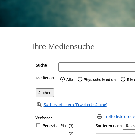
Ihre Mediensuche
Suche
Medienart
Wählen Sie die Medienart 
Alle
Physische Medien
E-M
Suche verfeinern (Erweiterte Suche)
Zur Trefferliste springen
Suchfilter
Trefferliste druc
Verfasser
Pedevilla, Pia
(3)
Sortieren nach
(2)