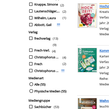
Suchergebnis
Zu den Suchfiltern sp
Knappe, Simone
(2)
Hochze
Lautenschläger, Stefanie
(2)
Kreati
Verfas
(1)
Wilhelm, Laura
Jahr:
2
Abbott, Gail
Mehr Verfasser-Filter anzeigen
Verlag
Verlag
Medie
frechverlag
(13)
(9)
Frech-Verl.
Kommu
(4)
Karten
Christophorus Verlag
(4)
Verfas
(2)
Frech
Jahr:
2
Christophorus Verl.
Mehr Verlag-Filter anzeigen
Verlag
Medienart
Reihe:
Medie
Alle (55)
Physische Medien (55)
Mediengruppe
Weihna
leuch
Sachbücher
(53)