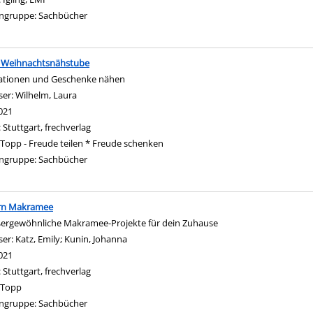
ngruppe:
Sachbücher
 Weihnachtsnähstube
ationen und Geschenke nähen
ser:
Wilhelm, Laura
Suche nach diesem Verfasser
021
:
Stuttgart, frechverlag
Topp - Freude teilen * Freude schenken
ngruppe:
Sachbücher
n Makramee
ergewöhnliche Makramee-Projekte für dein Zuhause
ser:
Katz, Emily
;
Kunin, Johanna
Suche nach diesem Verfasser
021
:
Stuttgart, frechverlag
Topp
ngruppe:
Sachbücher