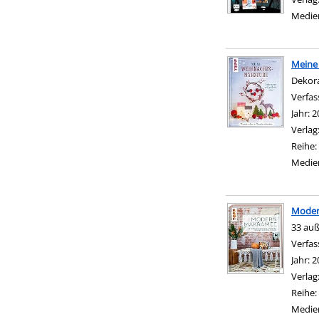
Medie
Meine
Dekor
Verfas
Jahr:
2
Verlag
Reihe:
Medie
Moder
33 auß
Verfas
Jahr:
2
Verlag
Reihe:
Medie