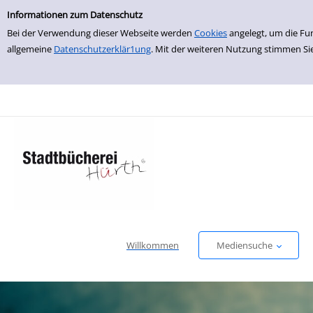
Einfache Suche
zur Navigation springen
zum Inhalt springen
Zu den Suchfiltern springen
Zur Trefferliste springen
Informationen zum Datenschutz
Bei der Verwendung dieser Webseite werden
Cookies
angelegt, um die Fu
allgemeine
Datenschutzerklär1ung
. Mit der weiteren Nutzung stimmen Si
Willkommen
Mediensuche