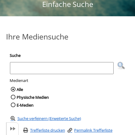
Einfache Suche
Ihre Mediensuche
Suche
Medienart
Wählen Sie die Medienart nach der Sie suc
Alle
Physische Medien
E-Medien
Suche verfeinern (Erweiterte Suche)
Trefferliste drucken
Permalink Trefferliste