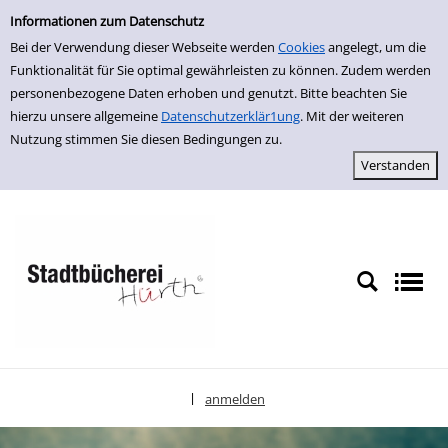
Einfache Suche
zur Navigation springen
zum Inhalt springen
Zu den Suchfiltern springen
Zur Trefferliste springen
Informationen zum Datenschutz
Bei der Verwendung dieser Webseite werden
Cookies
angelegt, um die
Funktionalität für Sie optimal gewährleisten zu können. Zudem werden
personenbezogene Daten erhoben und genutzt. Bitte beachten Sie
hierzu unsere allgemeine
Datenschutzerklär1ung
. Mit der weiteren
Nutzung stimmen Sie diesen Bedingungen zu.
anmelden
|
Sprache auswählen