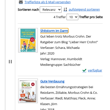
Trefferliste als E-Mail versenden
aufsteigend sortieren
Sortieren nach
4 Treffer
Treffer pro Seite
Suchergebnis
Zu den Suchfiltern springen
Shitstorm im Darm
Gut leben trotz Morbus Crohn. Der
Ratgeber zum Blog "Lieber Herr Crohn!"
Verfasser:
Schara, Michaela
Suche nach diesem V
Jahr:
2020
Verlag:
Hannover, Humboldt
Mediengruppe:
Sachbücher
Exemplar-Details
verfügbar
Zum Download von e
Gute Verdauung
die besten Ernährungsstrategien bei
Reizdarm, Zöliakie, Morbus Crohn & Co.
Verfasser:
Riedl, Matthias
;
Fleck, Anne
;
Klasen, Jörn
Suche nach diesem Verfasser
Jahr:
2018