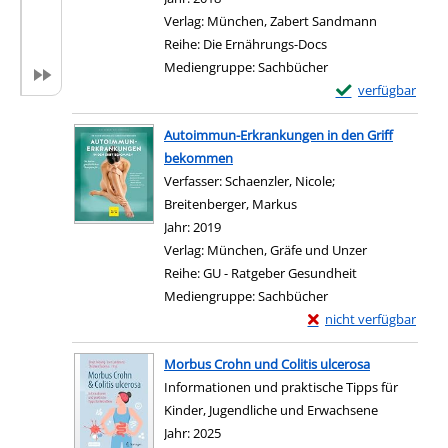
Verlag:
München, Zabert Sandmann
Reihe:
Die Ernährungs-Docs
Mediengruppe:
Sachbücher
Exemplar-Details
verfügbar
Zum Download von e
Autoimmun-Erkrankungen in den Griff
bekommen
Verfasser:
Schaenzler, Nicole
;
Breitenberger, Markus
Suche nach diesem Verfa
Jahr:
2019
Verlag:
München, Gräfe und Unzer
Reihe:
GU - Ratgeber Gesundheit
Mediengruppe:
Sachbücher
Exemplar-Details von
nicht verfügbar
Zum Download von exter
Morbus Crohn und Colitis ulcerosa
Informationen und praktische Tipps für
Kinder, Jugendliche und Erwachsene
Suche nach diesem Verfasser
Jahr:
2025